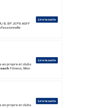
Lire la suite
F A/B, BP JEPS AGFF
fessionnelle
Lire la suite
s en propre et clubs
Coach
Fitness, Mon
Lire la suite
s en propre et clubs