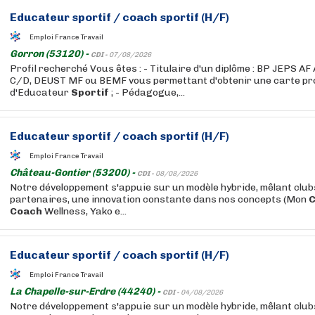
Educateur
sportif
/
coach
sportif
(H/F)
Emploi France Travail
Gorron (53120) -
CDI -
07/08/2026
Profil recherché Vous êtes : - Titulaire d'un diplôme : BP JEPS A
C/D, DEUST MF ou BEMF vous permettant d'obtenir une carte pro
d'Educateur
Sportif
; - Pédagogue,...
Educateur
sportif
/
coach
sportif
(H/F)
Emploi France Travail
Château-Gontier (53200) -
CDI -
08/08/2026
Notre développement s'appuie sur un modèle hybride, mêlant club
partenaires, une innovation constante dans nos concepts (Mon
Coach
Wellness, Yako e...
Educateur
sportif
/
coach
sportif
(H/F)
Emploi France Travail
La Chapelle-sur-Erdre (44240) -
CDI -
04/08/2026
Notre développement s'appuie sur un modèle hybride, mêlant club