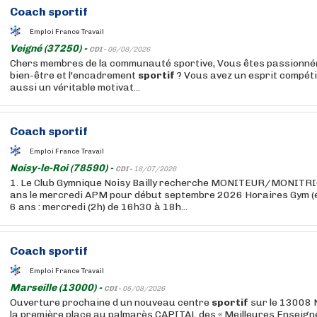
Coach
sportif
Emploi France Travail
Veigné (37250) -
CDI -
06/08/2026
Chers membres de la communauté sportive, Vous êtes passionné(e)
bien-être et l'encadrement
sportif
? Vous avez un esprit compéti
aussi un véritable motivat...
Coach
sportif
Emploi France Travail
Noisy-le-Roi (78590) -
CDI -
18/07/2026
1. Le Club Gymnique Noisy Bailly recherche MONITEUR/MONITRICE
ans le mercredi APM pour début septembre 2026 Horaires Gym (éve
6 ans : mercredi (2h) de 16h30 à 18h...
Coach
sportif
Emploi France Travail
Marseille (13000) -
CDI -
05/08/2026
Ouverture prochaine d un nouveau centre
sportif
sur le 13008 
la première place au palmarès CAPITAL des « Meilleures Enseign