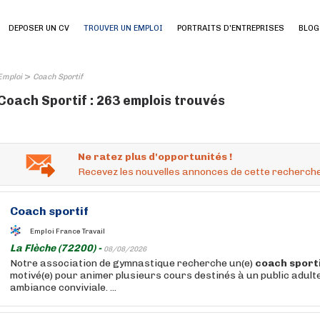
DEPOSER UN CV
TROUVER UN EMPLOI
PORTRAITS D'ENTREPRISES
BLOG
>
Emploi
Coach Sportif
Coach Sportif : 263 emplois trouvés
Ne ratez plus d'opportunités !
Recevez les nouvelles annonces de cette recherche
Coach
sportif
Emploi France Travail
La Flèche (72200) -
08/08/2026
Notre association de gymnastique recherche un(e)
coach
sport
motivé(e) pour animer plusieurs cours destinés à un public adult
ambiance conviviale. ...