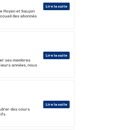
Lire la suite
 de Royan et Saujon
-Accueil des abonnés
Lire la suite
ner ses membres
sieurs années, nous
Lire la suite
adrer des cours
ifs