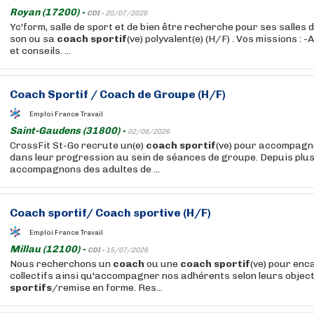
Royan (17200) -
CDI -
20/07/2026
Yc'form, salle de sport et de bien être recherche pour ses salles
son ou sa
coach
sportif
(ve) polyvalent(e) (H/F) . Vos missions : 
et conseils. ...
Coach
Sportif
/
Coach
de Groupe (H/F)
Emploi France Travail
Saint-Gaudens (31800) -
02/08/2026
CrossFit St-Go recrute un(e)
coach
sportif
(ve) pour accompag
dans leur progression au sein de séances de groupe. Depuis plu
accompagnons des adultes de ...
Coach
sportif
/
Coach
sportive (H/F)
Emploi France Travail
Millau (12100) -
CDI -
15/07/2026
Nous recherchons un
coach
ou une
coach
sportif
(ve) pour enc
collectifs ainsi qu'accompagner nos adhérents selon leurs object
sportifs
/remise en forme. Res...