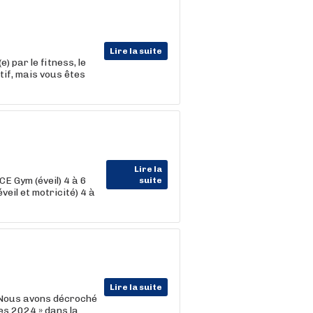
Lire la suite
 par le fitness, le
tif, mais vous êtes
Lire la
 Gym (éveil) 4 à 6
suite
il et motricité) 4 à
Lire la suite
Nous avons décroché
es 2024 » dans la