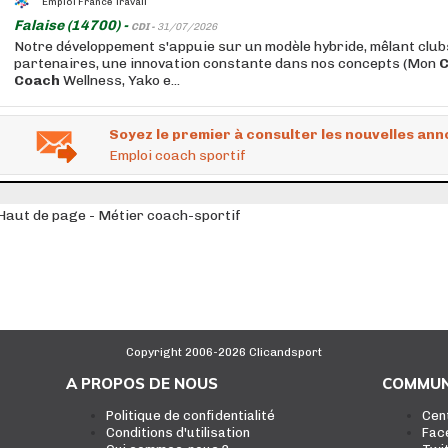
Emploi France Travail
Falaise (14700) -
CDI -
31/07/2026
Notre développement s'appuie sur un modèle hybride, mêlant club
partenaires, une innovation constante dans nos concepts (Mon
Coach
Wellness, Yako e...
Soyez le premier à consulter les nouvelles ann
Emploi coach sportif
Haut de page - Métier coach-sportif
Copyright 2006-2026 Clicandsport
A PROPOS DE NOUS
COMMUN
Politique de confidentialité
Cen
Conditions d'utilisation
Fac