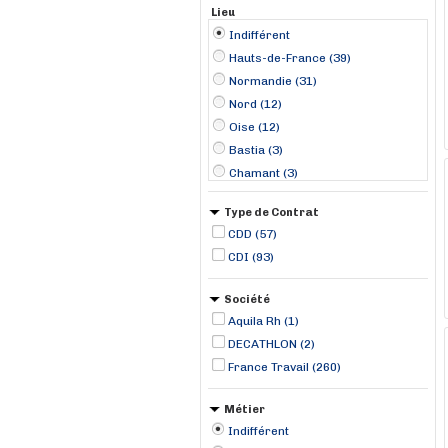
Lieu
Indifférent
Hauts-de-France (39)
Normandie (31)
Nord (12)
Oise (12)
Bastia (3)
Chamant (3)
Cherbourg (3)
Type de Contrat
Montauban (3)
CDD (57)
Ambert (2)
CDI (93)
Bessines (2)
Dinan (2)
Société
Douai (2)
Aquila Rh (1)
Fontaine-lès-Dijon (2)
DECATHLON (2)
Gorron (2)
France Travail (260)
Métier
Indifférent