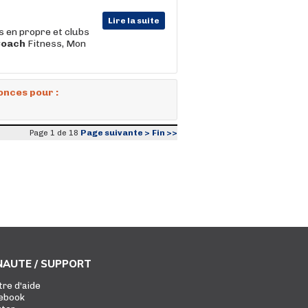
Lire la suite
s en propre et clubs
Coach
Fitness, Mon
onces pour :
Page suivante >
Fin >>
Page 1 de 18
AUTE / SUPPORT
tre d'aide
ebook