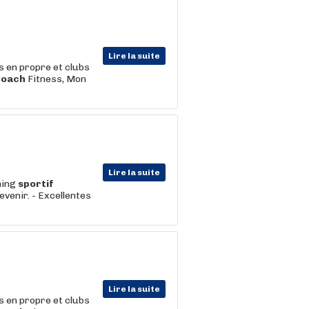
Lire la suite
s en propre et clubs
Coach
Fitness, Mon
Lire la suite
hing
sportif
evenir. - Excellentes
Lire la suite
s en propre et clubs