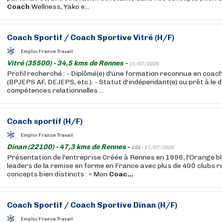
Coach
Wellness, Yako e...
Coach
Sportif
/
Coach
Sportive Vitré (H/F)
Emploi France Travail
Vitré (35500) - 34,5 kms de Rennes -
15/07/2026
Profil recherché : - Diplômé(e) d'une formation reconnue en coac
(BPJEPS AF, DEJEPS, etc.). - Statut d'indépendant(e) ou prêt à le d
compétences relationnelles ...
Coach
sportif
(H/F)
Emploi France Travail
Dinan (22100) - 47,3 kms de Rennes -
CDI -
17/07/2026
Présentation de l'entreprise Créée à Rennes en 1996, l'Orange bl
leaders de la remise en forme en France avec plus de 400 clubs r
concepts bien distincts : « Mon
Coac...
Coach
Sportif
/
Coach
Sportive Dinan (H/F)
Emploi France Travail