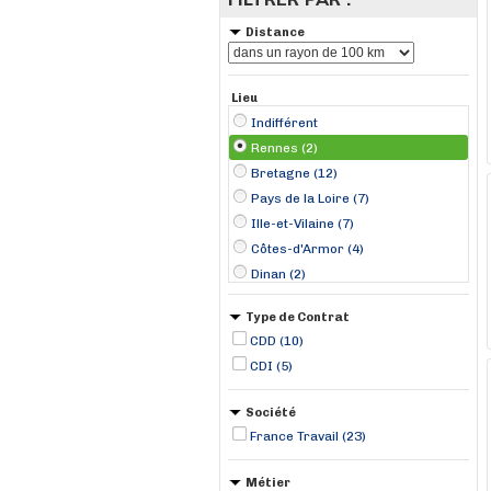
Distance
Lieu
Indifférent
Rennes (2)
Bretagne (12)
Pays de la Loire (7)
Ille-et-Vilaine (7)
Côtes-d'Armor (4)
Dinan (2)
Gorron (2)
Type de Contrat
Laval (2)
CDD (10)
Saint-Hilaire-du-Harcouët (2)
CDI (5)
Avranches (1)
Blain (1)
Société
Béré (1)
France Travail (23)
Cesson-Sévigné (1)
Dinard (1)
Métier