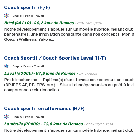
Coach
sportif
(H/F)
Emploi France Travail
Béré (44110) - 49,2 kms de Rennes -
CDI -
24/07/2026
Notre développement s'appuie sur un modèle hybride, mêlant club
partenaires, une innovation constante dans nos concepts (Mon
Coach
Wellness, Yako e...
Coach
Sportif
/
Coach
Sportive Laval (H/F)
Emploi France Travail
Laval (53000) - 67,3 kms de Rennes -
14/07/2026
Profil recherché : - Diplômé(e) d'une formation reconnue en coac
(BPJEPS AF, DEJEPS, etc.). - Statut d'indépendant(e) ou prêt à le d
compétences relationnelles ...
Coach
sportif
en alternance (H/F)
Emploi France Travail
Lamballe (22400) - 73,9 kms de Rennes -
CDD -
17/07/2026
Notre développement s'appuie sur un modèle hybride, mêlant club