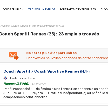
DEPOSER UN CV
TROUVER UN EMPLOI
PORTRAITS D'ENTREPRISES
BLOG
>
>
Emploi
Coach Sportif
Coach Sportif Rennes (35)
Coach Sportif Rennes (35) : 23 emplois trouvés
Ne ratez plus d'opportunités !
Recevez les nouvelles annonces de cette recherche
Coach
Sportif
/
Coach
Sportive Rennes (H/F)
Emploi France Travail
Rennes (35000) -
14/07/2026
Profil recherché : - Diplômé(e) d'une formation reconnue en coac
(BPJEPS AF, DEJEPS, etc.). - Statut d'indépendant(e) ou prêt à le d
compétences relationnelles ...