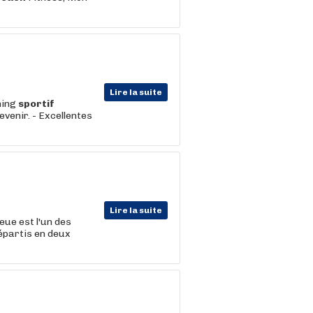
Lire la suite
hing
sportif
evenir. - Excellentes
Lire la suite
eue est l'un des
épartis en deux