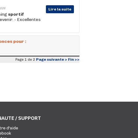
026
Lire la suite
hing
sportif
evenir. - Excellentes
onces pour :
Page suivante >
Fin >>
Page 1 de 2
AUTE / SUPPORT
tre d'aide
ebook