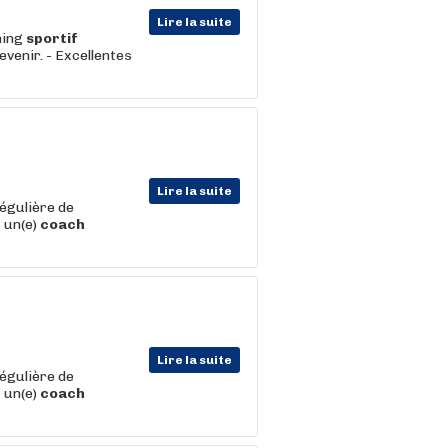
Lire la suite
hing
sportif
evenir. - Excellentes
Lire la suite
régulière de
 un(e)
coach
Lire la suite
régulière de
 un(e)
coach