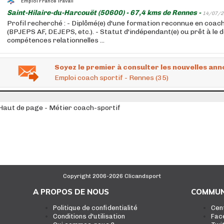
Emploi France Travail
Saint-Hilaire-du-Harcouët (50600) - 67,4 kms de Rennes -
14/07/2
Profil recherché : - Diplômé(e) d'une formation reconnue en coac
(BPJEPS AF, DEJEPS, etc.). - Statut d'indépendant(e) ou prêt à le d
compétences relationnelles ...
Soyez le premier à consulter les nouvelles ann
Emploi coach sportif - Rennes (35)
Haut de page - Métier coach-sportif
Copyright 2006-2026 Clicandsport
A PROPOS DE NOUS
COMMUN
Politique de confidentialité
Cen
Conditions d'utilisation
Fac