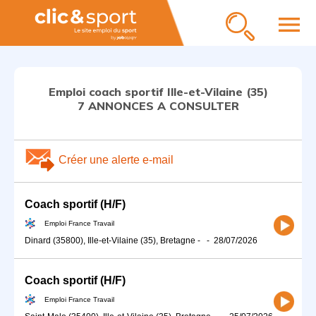
menu
Emploi coach sportif Ille-et-Vilaine (35)
7 ANNONCES A CONSULTER
Créer une alerte e-mail
Coach sportif (H/F)
Emploi France Travail
Dinard (35800), Ille-et-Vilaine (35), Bretagne
-
-
28/07/2026
Coach sportif (H/F)
Emploi France Travail