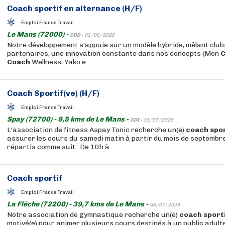
Coach
sportif
en alternance (H/F)
Emploi France Travail
Le Mans (72000) -
CDD -
01/08/2026
Notre développement s'appuie sur un modèle hybride, mêlant club
partenaires, une innovation constante dans nos concepts (Mon
Coach
Wellness, Yako e...
Coach
Sportif
(ve) (H/F)
Emploi France Travail
Spay (72700) - 9,5 kms de Le Mans -
CDI -
18/07/2026
L'association de fitness Aspay Tonic recherche un(e)
coach
spor
assurer les cours du samedi matin à partir du mois de septembre
répartis comme suit : De 10h à...
Coach
sportif
Emploi France Travail
La Flèche (72200) - 39,7 kms de Le Mans -
08/07/2026
Notre association de gymnastique recherche un(e)
coach
sport
motivé(e) pour animer plusieurs cours destinés à un public adult