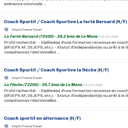
ambiance conviviale. ...
Coach
Sportif
/
Coach
Sportive La ferté Bernard (H/F)
Emploi France Travail
La Ferté-Bernard (72400) - 39,2 kms de Le Mans -
20/07/2026
Profil recherché : - Diplômé(e) d'une formation reconnue en coac
(BPJEPS AF, DEJEPS, etc.). - Statut d'indépendant(e) ou prêt à le d
compétences relationnelles ...
Coach
Sportif
/
Coach
Sportive la fléche (H/F)
Emploi France Travail
La Flèche (72200) - 39,7 kms de Le Mans -
14/07/2026
Profil recherché : - Diplômé(e) d'une formation reconnue en coac
(BPJEPS AF, DEJEPS, etc.). - Statut d'indépendant(e) ou prêt à le d
compétences relationnelles ...
Coach
sportif
en alternance (H/F)
Emploi France Travail