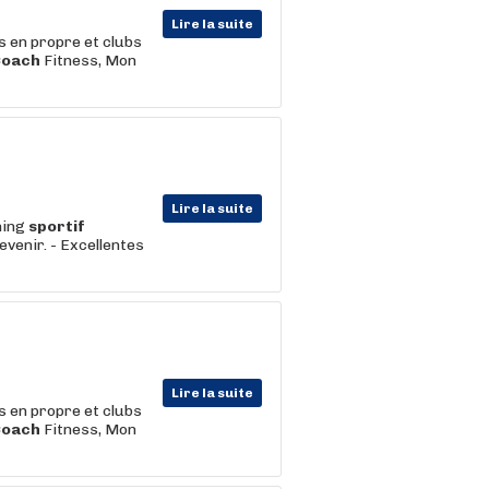
Lire la suite
s en propre et clubs
Coach
Fitness, Mon
Lire la suite
hing
sportif
evenir. - Excellentes
Lire la suite
s en propre et clubs
Coach
Fitness, Mon