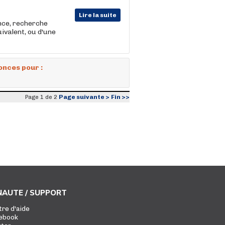
Lire la suite
nce, recherche
uivalent, ou d'une
onces pour :
Page suivante >
Fin >>
Page 1 de 2
AUTE / SUPPORT
tre d'aide
ebook