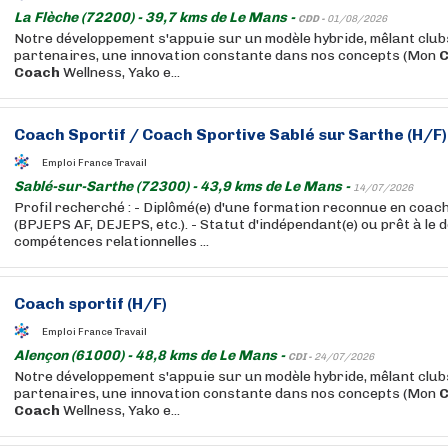
La Flèche (72200) - 39,7 kms de Le Mans -
CDD -
01/08/2026
Notre développement s'appuie sur un modèle hybride, mêlant club
partenaires, une innovation constante dans nos concepts (Mon
Coach
Wellness, Yako e...
Coach
Sportif
/
Coach
Sportive Sablé sur Sarthe (H/F)
Emploi France Travail
Sablé-sur-Sarthe (72300) - 43,9 kms de Le Mans -
14/07/2026
Profil recherché : - Diplômé(e) d'une formation reconnue en coac
(BPJEPS AF, DEJEPS, etc.). - Statut d'indépendant(e) ou prêt à le d
compétences relationnelles ...
Coach
sportif
(H/F)
Emploi France Travail
Alençon (61000) - 48,8 kms de Le Mans -
CDI -
24/07/2026
Notre développement s'appuie sur un modèle hybride, mêlant club
partenaires, une innovation constante dans nos concepts (Mon
Coach
Wellness, Yako e...