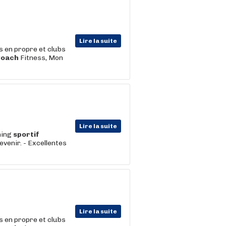
Lire la suite
s en propre et clubs
Coach
Fitness, Mon
Lire la suite
hing
sportif
evenir. - Excellentes
Lire la suite
s en propre et clubs