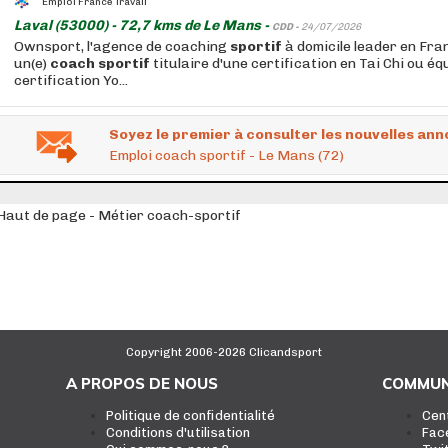
Emploi France Travail
Laval (53000) - 72,7 kms de Le Mans -
CDD -
24/07/2026
Ownsport, l'agence de coaching
sportif
à domicile leader en Fra
un(e)
coach
sportif
titulaire d'une certification en Tai Chi ou éq
certification Yo...
Soyez le premier à consulter les nouvelles ann
Emploi coach sportif - Le Mans (72)
Haut de page - Métier coach-sportif
Copyright 2006-2026 Clicandsport
A PROPOS DE NOUS
COMMUN
Politique de confidentialité
Cen
Conditions d'utilisation
Fac