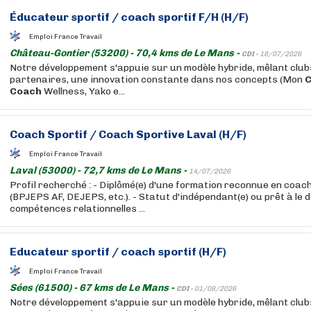
Éducateur
sportif
/
coach
sportif
F/H (H/F)
Emploi France Travail
Château-Gontier (53200) - 70,4 kms de Le Mans -
CDI -
18/07/2026
Notre développement s'appuie sur un modèle hybride, mêlant club
partenaires, une innovation constante dans nos concepts (Mon
Coach
Wellness, Yako e...
Coach
Sportif
/
Coach
Sportive Laval (H/F)
Emploi France Travail
Laval (53000) - 72,7 kms de Le Mans -
14/07/2026
Profil recherché : - Diplômé(e) d'une formation reconnue en coac
(BPJEPS AF, DEJEPS, etc.). - Statut d'indépendant(e) ou prêt à le d
compétences relationnelles ...
Educateur
sportif
/
coach
sportif
(H/F)
Emploi France Travail
Sées (61500) - 67 kms de Le Mans -
CDI -
01/08/2026
Notre développement s'appuie sur un modèle hybride, mêlant club