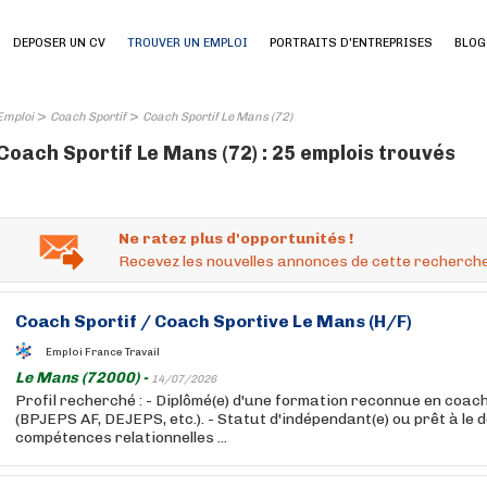
DEPOSER UN CV
TROUVER UN EMPLOI
PORTRAITS D'ENTREPRISES
BLOG
>
>
Emploi
Coach Sportif
Coach Sportif Le Mans (72)
Coach Sportif Le Mans (72) : 25 emplois trouvés
Ne ratez plus d'opportunités !
Recevez les nouvelles annonces de cette recherche
Coach
Sportif
/
Coach
Sportive Le Mans (H/F)
Emploi France Travail
Le Mans (72000) -
14/07/2026
Profil recherché : - Diplômé(e) d'une formation reconnue en coac
(BPJEPS AF, DEJEPS, etc.). - Statut d'indépendant(e) ou prêt à le d
compétences relationnelles ...