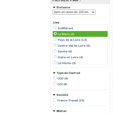
Distance
Lieu
Indifférent
Le Mans (2)
Pays de la Loire (13)
Centre-Val de Loire (8)
Sarthe (8)
Indre-et-Loire (4)
La Flèche (3)
Laval (2)
Type de Contrat
Tours (2)
CDD (9)
Vendôme (2)
CDI (8)
Alençon (1)
Angers (1)
Société
Argentan (1)
France Travail (25)
Château-Gontier (1)
Châteaudun (1)
Métier