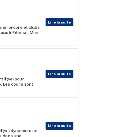
Lire la suite
s en propre et clubs
Coach
Fitness, Mon
Lire la suite
tif
(ve) pour
. Les cours sont
Lire la suite
if
(ve) dynamique et
e, dans une