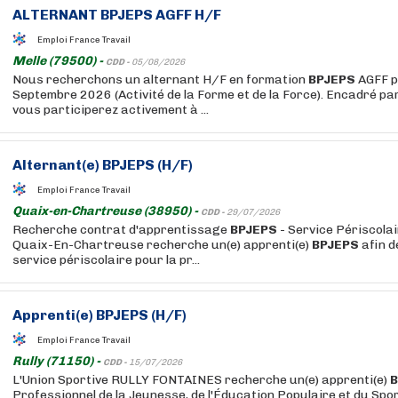
ALTERNANT
BPJEPS
AGFF H/F
Emploi France Travail
Melle (79500) -
CDD -
05/08/2026
Nous recherchons un alternant H/F en formation
BPJEPS
AGFF p
Septembre 2026 (Activité de la Forme et de la Force). Encadré pa
vous participerez activement à ...
Alternant(e)
BPJEPS
(H/F)
Emploi France Travail
Quaix-en-Chartreuse (38950) -
CDD -
29/07/2026
Recherche contrat d'apprentissage
BPJEPS
- Service Périscola
Quaix-En-Chartreuse recherche un(e) apprenti(e)
BPJEPS
afin d
service périscolaire pour la pr...
Apprenti(e)
BPJEPS
(H/F)
Emploi France Travail
Rully (71150) -
CDD -
15/07/2026
L'Union Sportive RULLY FONTAINES recherche un(e) apprenti(e)
B
Professionnel de la Jeunesse, de l'Éducation Populaire et du Spor