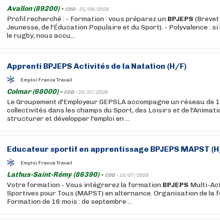
Avallon (89200) -
CDD -
01/08/2026
Profil recherché : - Formation : vous préparez un
BPJEPS
(Brevet
Jeunesse, de l'Éducation Populaire et du Sport). - Polyvalence : si 
le rugby, nous accu...
Apprenti
BPJEPS
Activités de la Natation (H/F)
Emploi France Travail
Colmar (68000) -
CDD -
25/07/2026
Le Groupement d'Employeur GEPSLA accompagne un réseau de 1
collectivités dans les champs du Sport, des Loisirs et de l'Animat
structurer et développer l'emploi en ...
Educateur sportif en apprentissage
BPJEPS
MAPST (H
Emploi France Travail
Lathus-Saint-Rémy (86390) -
CDD -
10/07/2026
Votre formation - Vous intégrerez la formation
BPJEPS
Multi-Act
Sportives pour Tous (MAPST) en alternance. Organisation de la f
Formation de 16 mois : de septembre ...