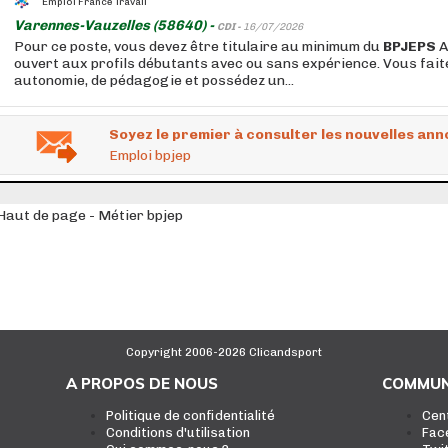
Emploi France Travail
Varennes-Vauzelles (58640) -
CDI -
16/07/2026
Pour ce poste, vous devez être titulaire au minimum du
BPJEPS
A
ouvert aux profils débutants avec ou sans expérience. Vous fait
autonomie, de pédagogie et possédez un...
Soyez le premier à consulter les nouvelles ann
Emploi bpjep
Haut de page - Métier bpjep
Copyright 2006-2026 Clicandsport
A PROPOS DE NOUS
COMMUN
Politique de confidentialité
Cen
Conditions d'utilisation
Fac