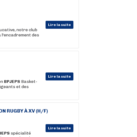
Lire la suite
ucative, notre club
à l'encadrement des
Lire la suite
en
BPJEPS
Basket-
igeants et des
 RUGBY À XV (H/F)
Lire la suite
JEPS
spécialité