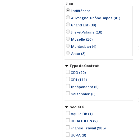
Lieu
Indifférent
Auvergne-Rhône-Alpes (41)
Grand Est (36)
Ille-et-Vilaine (10)
Moselle (10)
Montauban (4)
Anse (3)
Bastia (3)
Type de Contrat
Colmar (3)
CDD (90)
Lathus-Saint-Rémy (3)
CDI (111)
Melle (3)
Indépendant (2)
Reims (3)
Saisonnier (5)
Saintes (3)
Angers (2)
Société
Bordeaux (2)
Aquila Rh (1)
DECATHLON (2)
France Travail (285)
UCPA (8)