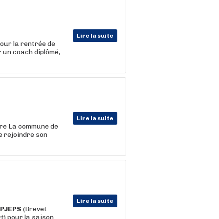
Lire la suite
our la rentrée de
r un coach diplômé,
Lire la suite
ire La commune de
e rejoindre son
Lire la suite
PJEPS
(Brevet
t) pour la saison