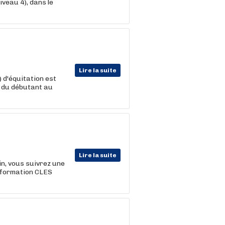
iveau 4), dans le
Lire la suite
 d'équitation est
, du débutant au
Lire la suite
in, vous suivrez une
 formation CLES