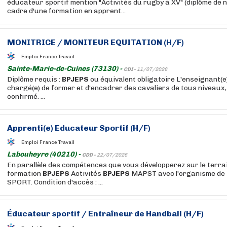
éducateur sportif mention "Activités du rugby à XV" (diplôme de n
cadre d'une formation en apprent...
MONITRICE / MONITEUR EQUITATION (H/F)
Emploi France Travail
Sainte-Marie-de-Cuines (73130) -
CDI -
11/07/2026
Diplôme requis :
BPJEPS
ou équivalent obligatoire L'enseignant(e)
chargé(e) de former et d'encadrer des cavaliers de tous niveaux
confirmé. ...
Apprenti(e) Educateur Sportif (H/F)
Emploi France Travail
Labouheyre (40210) -
CDD -
22/07/2026
En parallèle des compétences que vous développerez sur le terra
formation
BPJEPS
Activités
BPJEPS
MAPST avec l'organisme de
SPORT. Condition d'accès : ...
Éducateur sportif / Entraîneur de Handball (H/F)