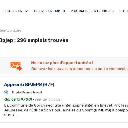
DEPOSER UN CV
TROUVER UN EMPLOI
PORTRAITS D'ENTREPRISES
BLOG
>
Emploi
Bpjep
Bpjep : 296 emplois trouvés
Ne ratez plus d'opportunités !
Recevez les nouvelles annonces de cette recherche
Apprenti
BPJEPS
(H/F)
Emploi France Travail
Gorcy (54730) -
CDD -
25/07/2026
La commune de Gorcy recrute un(e) apprenti(e) en Brevet Profess
Jeunesse, de l'Éducation Populaire et du Sport (
BPJEPS
) à comp
2026. ...