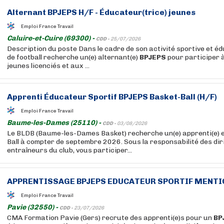
Alternant
BPJEPS
H/F - Éducateur(trice) jeunes
Emploi France Travail
Caluire-et-Cuire (69300) -
CDD -
25/07/2026
Description du poste Dans le cadre de son activité sportive et éd
de football recherche un(e) alternant(e)
BPJEPS
pour participer 
jeunes licenciés et aux ...
Apprenti Éducateur Sportif
BPJEPS
Basket-Ball (H/F)
Emploi France Travail
Baume-les-Dames (25110) -
CDD -
03/08/2026
Le BLDB (Baume-les-Dames Basket) recherche un(e) apprenti(e) 
Ball à compter de septembre 2026. Sous la responsabilité des dir
entraîneurs du club, vous participer...
APPRENTISSAGE
BPJEPS
EDUCATEUR SPORTIF MENTION
Emploi France Travail
Pavie (32550) -
CDD -
23/07/2026
CMA Formation Pavie (Gers) recrute des apprenti(e)s pour un
BP