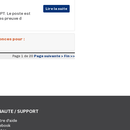
Lire la suite
PT. Le poste est
es preuve d
onces pour :
Page suivante >
Fin >>
Page 1 de 20
AUTE / SUPPORT
tre d'aide
ebook