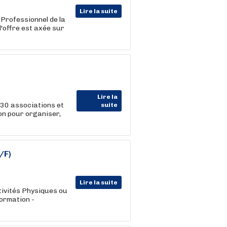
Lire la suite
 Professionnel de la
l'offre est axée sur
Lire la
30 associations et
suite
ion pour organiser,
/F)
Lire la suite
ivités Physiques ou
ormation -