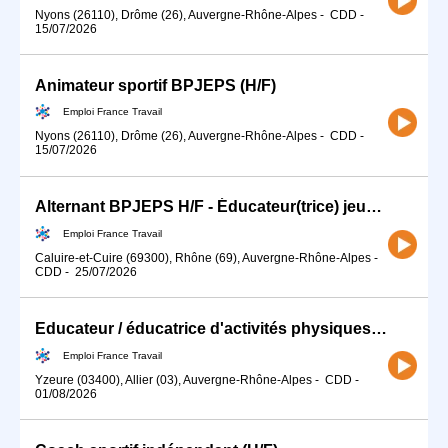
Nyons (26110), Drôme (26), Auvergne-Rhône-Alpes
-
CDD
-
15/07/2026
Animateur sportif BPJEPS (H/F)
Emploi France Travail
Nyons (26110), Drôme (26), Auvergne-Rhône-Alpes
-
CDD
-
15/07/2026
Alternant BPJEPS H/F - Éducateur(trice) jeunes
Emploi France Travail
Caluire-et-Cuire (69300), Rhône (69), Auvergne-Rhône-Alpes
-
CDD
-
25/07/2026
Educateur / éducatrice d'activités physiques (H/F)
Emploi France Travail
Yzeure (03400), Allier (03), Auvergne-Rhône-Alpes
-
CDD
-
01/08/2026