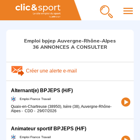
menu
Emploi bpjep Auvergne-Rhône-Alpes
36 ANNONCES A CONSULTER
Créer une alerte e-mail
Alternant(e) BPJEPS (H/F)
Emploi France Travail
Quaix-en-Chartreuse (38950), Isère (38), Auvergne-Rhône-
Alpes
-
CDD
-
29/07/2026
Animateur sportif BPJEPS (H/F)
Emploi France Travail