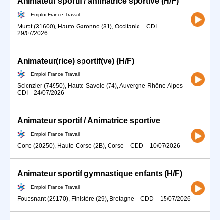
Animateur sportif / animatrice sportive (H/F)
Emploi France Travail
Muret (31600), Haute-Garonne (31), Occitanie
-
CDI
-
29/07/2026
Animateur(rice) sportif(ve) (H/F)
Emploi France Travail
Scionzier (74950), Haute-Savoie (74), Auvergne-Rhône-Alpes
-
CDI
-
24/07/2026
Animateur sportif / Animatrice sportive
Emploi France Travail
Corte (20250), Haute-Corse (2B), Corse
-
CDD
-
10/07/2026
Animateur sportif gymnastique enfants (H/F)
Emploi France Travail
Fouesnant (29170), Finistère (29), Bretagne
-
CDD
-
15/07/2026