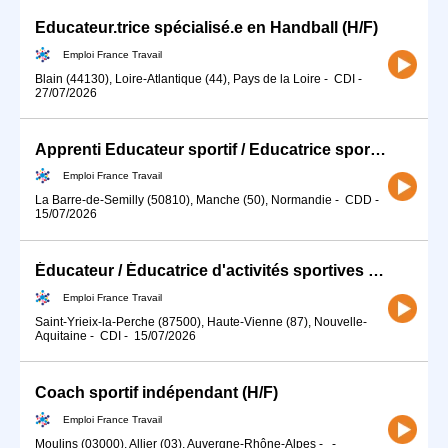
Educateur.trice spécialisé.e en Handball (H/F)
Emploi France Travail
Blain (44130), Loire-Atlantique (44), Pays de la Loire
-
CDI
-
27/07/2026
Apprenti Educateur sportif / Educatrice sportive Football H/F
Emploi France Travail
La Barre-de-Semilly (50810), Manche (50), Normandie
-
CDD
-
15/07/2026
Éducateur / Éducatrice d'activités sportives (H/F)
Emploi France Travail
Saint-Yrieix-la-Perche (87500), Haute-Vienne (87), Nouvelle-
Aquitaine
-
CDI
-
15/07/2026
Coach sportif indépendant (H/F)
Emploi France Travail
Moulins (03000), Allier (03), Auvergne-Rhône-Alpes
-
-