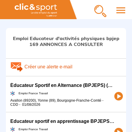
menu
Emploi Educateur d'activités physiques bpjep
169 ANNONCES A CONSULTER
Créer une alerte e-mail
Éducateur Sportif en Alternance (BPJEPS) (H/F)
Emploi France Travail
Avallon (89200), Yonne (89), Bourgogne-Franche-Comté
-
CDD
-
01/08/2026
Educateur sportif en apprentissage BPJEPS MAPST (H/F)
Emploi France Travail