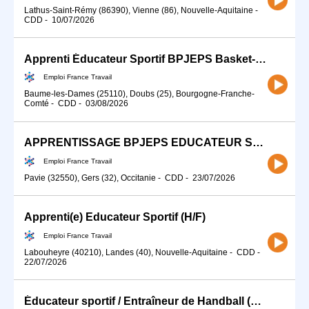
Lathus-Saint-Rémy (86390), Vienne (86), Nouvelle-Aquitaine
-
CDD
-
10/07/2026
Apprenti Éducateur Sportif BPJEPS Basket-Ball (H/F)
Emploi France Travail
Baume-les-Dames (25110), Doubs (25), Bourgogne-Franche-
Comté
-
CDD
-
03/08/2026
APPRENTISSAGE BPJEPS EDUCATEUR SPORTIF MENTION RUGBY À XV (H/F)
Emploi France Travail
Pavie (32550), Gers (32), Occitanie
-
CDD
-
23/07/2026
Apprenti(e) Educateur Sportif (H/F)
Emploi France Travail
Labouheyre (40210), Landes (40), Nouvelle-Aquitaine
-
CDD
-
22/07/2026
Éducateur sportif / Entraîneur de Handball (H/F)