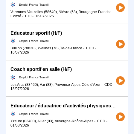
Emploi France Travail
Varennes-Vauzelles (58640), Nièvre (58), Bourgogne-Franche-
Comté
-
CDI
-
16/07/2026
Éducateur sportif (H/F)
Emploi France Travail
Bullion (78830), Yvelines (78), Île-de-France
-
CDD
-
16/07/2026
Coach sportif en salle (H/F)
Emploi France Travail
Les Arcs (83460), Var (83), Provence-Alpes-Côte d'Azur
-
CDD
-
18/07/2026
Educateur / éducatrice d'activités physiques (H/F)
Emploi France Travail
Yzeure (03400), Allier (03), Auvergne-Rhône-Alpes
-
CDD
-
01/08/2026