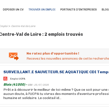
DEPOSER UN CV
TROUVER UN EMPLOI
PORTRAITS D'ENTREPRISES
BLOG
>
Emploi
Centre-Val de Loire
Centre-Val de Loire : 2 emplois trouvés
Ne ratez plus d'opportunités !
Recevez les nouvelles annonces de cette recherche
SURVEILLANT.E SAUVETEUR.SE AQUATIQUE CDI Temps 
Emploi UCPA
Blois (41000) -
CDI -
25/07/2026
Prêt.e à découvrir le meilleur de toi-même ? Que ce soit pour une 
aucun doute, à l'UCPA tu vivras des moments d'aventure professio
humaine et solidaire. Le cocktail id...