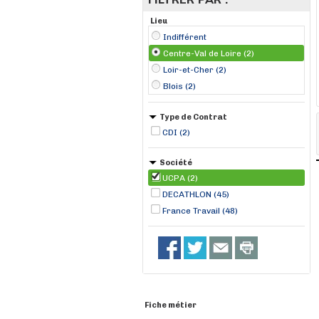
Lieu
Indifférent
Centre-Val de Loire (2)
Loir-et-Cher (2)
Blois (2)
Type de Contrat
CDI (2)
Société
UCPA (2)
DECATHLON (45)
France Travail (48)
Fiche métier