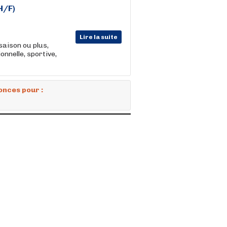
H/F)
Lire la suite
saison ou plus,
nnelle, sportive,
onces pour :