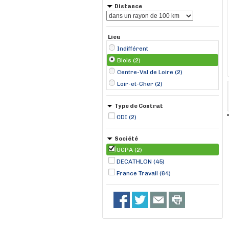
Distance
Lieu
Indifférent
Blois (2)
Centre-Val de Loire (2)
Loir-et-Cher (2)
Type de Contrat
CDI (2)
Société
UCPA (2)
DECATHLON (45)
France Travail (64)