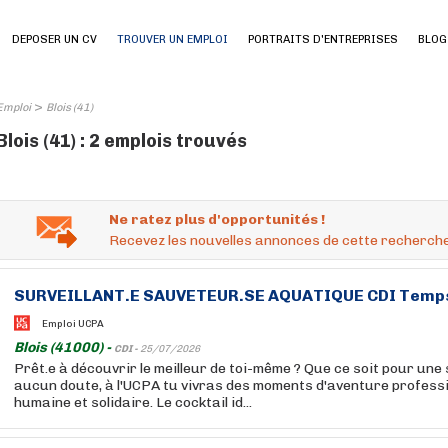
DEPOSER UN CV
TROUVER UN EMPLOI
PORTRAITS D'ENTREPRISES
BLOG
>
Emploi
Blois (41)
Blois (41) : 2 emplois trouvés
Ne ratez plus d'opportunités !
Recevez les nouvelles annonces de cette recherche
SURVEILLANT.E SAUVETEUR.SE AQUATIQUE CDI Temps 
Emploi UCPA
Blois (41000) -
CDI -
25/07/2026
Prêt.e à découvrir le meilleur de toi-même ? Que ce soit pour une 
aucun doute, à l'UCPA tu vivras des moments d'aventure professio
humaine et solidaire. Le cocktail id...