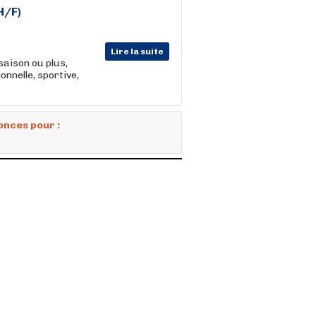
H/F)
Lire la suite
saison ou plus,
nnelle, sportive,
onces pour :