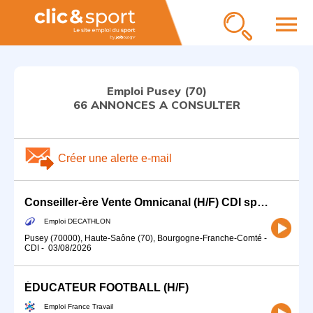
menu
Emploi Pusey (70)
66 ANNONCES A CONSULTER
Créer une alerte e-mail
Conseiller-ère Vente Omnicanal (H/F) CDI spécialité Pêche (et Chasse)
Emploi DECATHLON
Pusey (70000), Haute-Saône (70), Bourgogne-Franche-Comté
-
CDI
-
03/08/2026
ÉDUCATEUR FOOTBALL (H/F)
Emploi France Travail