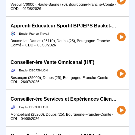
Vesoul (70000), Haute-Saône (70), Bourgogne-Franche-Comté
-
CDD
-
01/08/2026
Apprenti Éducateur Sportif BPJEPS Basket-Ball (H/F)
Emploi France Travail
Baume-les-Dames (25110), Doubs (25), Bourgogne-Franche-
Comté
-
CDD
-
03/08/2026
Conseiller-ère Vente Omnicanal (H/F)
Emploi DECATHLON
Besançon (25000), Doubs (25), Bourgogne-Franche-Comté
-
CDI
-
26/07/2026
Conseiller-ère Services et Expériences Client (H/F) - Temps partiel
Emploi DECATHLON
Montbéliard (25200), Doubs (25), Bourgogne-Franche-Comté
-
CDI
-
04/08/2026