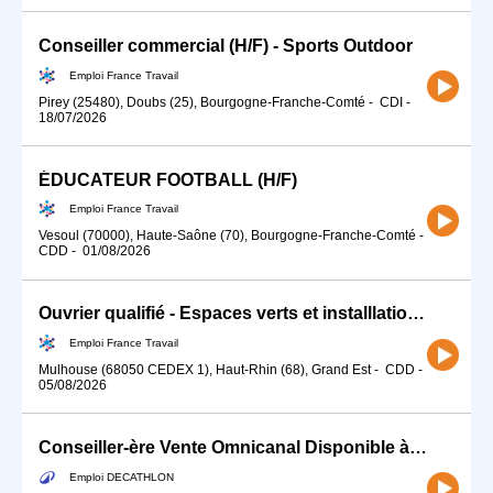
Conseiller commercial (H/F) - Sports Outdoor
Emploi France Travail
Pirey (25480), Doubs (25), Bourgogne-Franche-Comté
-
CDI
-
18/07/2026
ÉDUCATEUR FOOTBALL (H/F)
Emploi France Travail
Vesoul (70000), Haute-Saône (70), Bourgogne-Franche-Comté
-
CDD
-
01/08/2026
Ouvrier qualifié - Espaces verts et installlations sportives. (H/F)
Emploi France Travail
Mulhouse (68050 CEDEX 1), Haut-Rhin (68), Grand Est
-
CDD
-
05/08/2026
Conseiller-ère Vente Omnicanal Disponible à partir du 17 Août (H/F)
Emploi DECATHLON