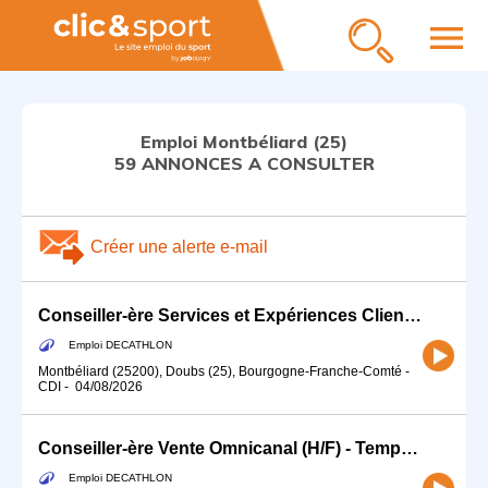
menu
Emploi Montbéliard (25)
59 ANNONCES A CONSULTER
Créer une alerte e-mail
Conseiller-ère Services et Expériences Client (H/F) - Temps partiel
Emploi DECATHLON
Montbéliard (25200), Doubs (25), Bourgogne-Franche-Comté
-
CDI
-
04/08/2026
Conseiller-ère Vente Omnicanal (H/F) - Temps partiel
Emploi DECATHLON