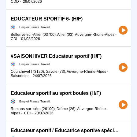
CDD
-
29/07/2026
EDUCATEUR SPORTIF 6- (H/F)
Emploi France Travail
Bellerive-sur-Allier (03700), Allier (03), Auvergne-Rhône-Alpes
-
CDI
-
01/08/2026
#SAISONHIVER Educateur sportif (H/F)
Emploi France Travail
Courchevel (73120), Savoie (73), Auvergne-Rhône-Alpes
-
Saisonnier
-
24/07/2026
Educateur sportif au sport boules (H/F)
Emploi France Travail
Romans-sur-Isère (26100), Drôme (26), Auvergne-Rhône-
Alpes
-
CDI
-
20/07/2026
Educateur sportif / Educatrice sportive spécialisé(e) en activité (H/F)