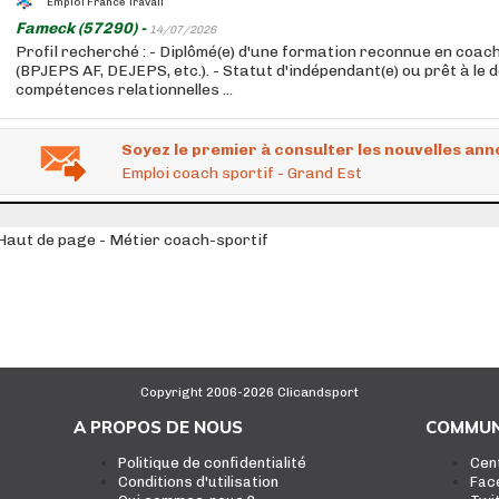
Emploi France Travail
Fameck (57290) -
14/07/2026
Profil recherché : - Diplômé(e) d'une formation reconnue en coac
(BPJEPS AF, DEJEPS, etc.). - Statut d'indépendant(e) ou prêt à le d
compétences relationnelles ...
Soyez le premier à consulter les nouvelles ann
Emploi coach sportif - Grand Est
Haut de page - Métier coach-sportif
Copyright 2006-2026 Clicandsport
A PROPOS DE NOUS
COMMUN
Politique de confidentialité
Cen
Conditions d'utilisation
Fac