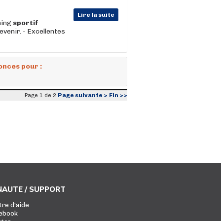
Lire la suite
hing
sportif
evenir. - Excellentes
onces pour :
Page suivante >
Fin >>
Page 1 de 2
AUTE / SUPPORT
tre d'aide
ebook