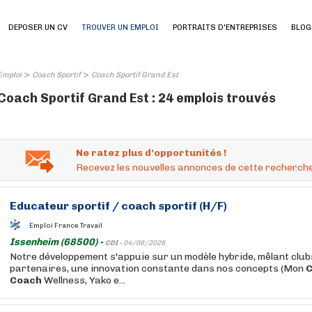
DEPOSER UN CV
TROUVER UN EMPLOI
PORTRAITS D'ENTREPRISES
BLOG
>
>
Emploi
Coach Sportif
Coach Sportif Grand Est
Coach Sportif Grand Est : 24 emplois trouvés
Ne ratez plus d'opportunités !
Recevez les nouvelles annonces de cette recherche
Educateur
sportif
/
coach
sportif
(H/F)
Emploi France Travail
Issenheim (68500) -
CDI -
04/08/2026
Notre développement s'appuie sur un modèle hybride, mêlant club
partenaires, une innovation constante dans nos concepts (Mon
Coach
Wellness, Yako e...