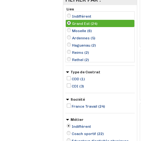
Lieu
Indifférent
Grand Est (24)
Moselle (6)
Ardennes (5)
Haguenau (2)
Reims (2)
Rethel (2)
Thionville (2)
Type de Contrat
Charleville-Mézières (1)
CDD (1)
Châlons-en-Champagne (1)
CDI (3)
Colmar (1)
Creutzwald (1)
Société
Fameck (1)
France Travail (24)
Forbach (1)
Métier
Indifférent
Coach sportif (22)