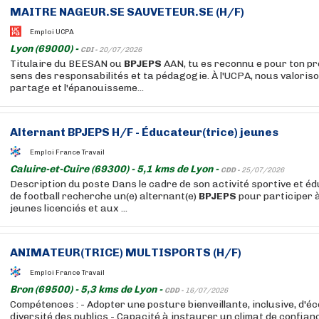
MAITRE NAGEUR.SE SAUVETEUR.SE (H/F)
Emploi UCPA
Lyon (69000) -
CDI -
20/07/2026
Titulaire du BEESAN ou
BPJEPS
AAN, tu es reconnu e pour ton pr
sens des responsabilités et ta pédagogie. À l'UCPA, nous valoriso
partage et l'épanouisseme...
Alternant
BPJEPS
H/F - Éducateur(trice) jeunes
Emploi France Travail
Caluire-et-Cuire (69300) - 5,1 kms de Lyon -
CDD -
25/07/2026
Description du poste Dans le cadre de son activité sportive et éd
de football recherche un(e) alternant(e)
BPJEPS
pour participer 
jeunes licenciés et aux ...
ANIMATEUR(TRICE) MULTISPORTS (H/F)
Emploi France Travail
Bron (69500) - 5,3 kms de Lyon -
CDD -
16/07/2026
Compétences : - Adopter une posture bienveillante, inclusive, d'éc
diversité des publics - Capacité à instaurer un climat de confian