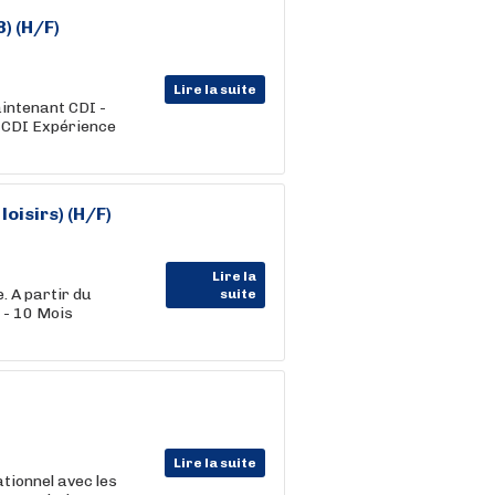
) (H/F)
Lire la suite
intenant CDI -
: CDI Expérience
loisirs) (H/F)
Lire la
. A partir du
suite
 - 10 Mois
Lire la suite
ationnel avec les