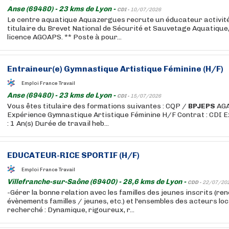
Anse (69480) - 23 kms de Lyon -
CDI -
10/07/2026
Le centre aquatique Aquazergues recrute un éducateur activit
titulaire du Brevet National de Sécurité et Sauvetage Aquatique
licence AGOAPS. ** Poste à pour...
Entraineur(e) Gymnastique Artistique Féminine (H/F)
Emploi France Travail
Anse (69480) - 23 kms de Lyon -
CDI -
15/07/2026
Vous êtes titulaire des formations suivantes : CQP /
BPJEPS
AGA
Expérience Gymnastique Artistique Féminine H/F Contrat : CDI
: 1 An(s) Durée de travail heb...
EDUCATEUR-RICE SPORTIF (H/F)
Emploi France Travail
Villefranche-sur-Saône (69400) - 28,6 kms de Lyon -
CDD -
22/07/20
-Gérer la bonne relation avec les familles des jeunes inscrits (ren
évènements familles / jeunes, etc.) et l'ensembles des acteurs lo
recherché : Dynamique, rigoureux, r...