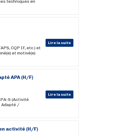
ces techniques en
Lire la suite
PS, CQP IF, etc.) et
né(e) et motivé(e)
apté APA (H/F)
Lire la suite
APA-S (Activité
t Adapté /
n activité (H/F)