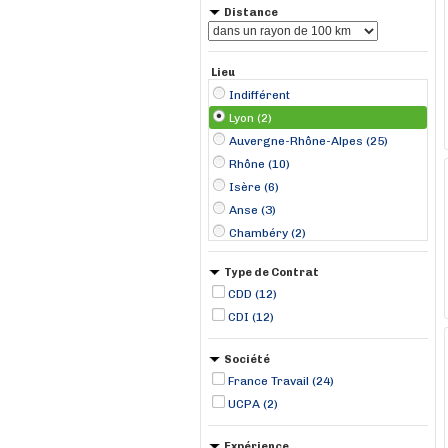
Distance
Lieu
Indifférent
Lyon (2)
Auvergne-Rhône-Alpes (25)
Rhône (10)
Isère (6)
Anse (3)
Chambéry (2)
Saint-Étienne (2)
Type de Contrat
Bourgogne-Franche-Comté (1)
CDD (12)
Aoste (1)
CDI (12)
Belleville-sur-Saône (1)
Bourg-en-Bresse (1)
Société
Bron (1)
France Travail (24)
Caluire-et-Cuire (1)
UCPA (2)
Décines-Charpieu (1)
Expérience