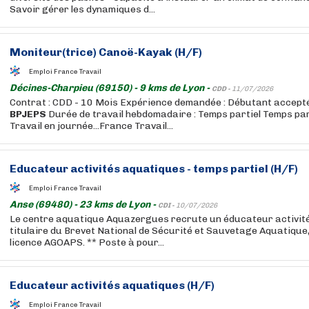
Savoir gérer les dynamiques d...
Moniteur(trice) Canoë-Kayak (H/F)
Emploi France Travail
Décines-Charpieu (69150) - 9 kms de Lyon -
CDD -
11/07/2026
Contrat : CDD - 10 Mois Expérience demandée : Débutant accepté
BPJEPS
Durée de travail hebdomadaire : Temps partiel Temps pa
Travail en journée...France Travail...
Educateur activités aquatiques - temps partiel (H/F)
Emploi France Travail
Anse (69480) - 23 kms de Lyon -
CDI -
10/07/2026
Le centre aquatique Aquazergues recrute un éducateur activit
titulaire du Brevet National de Sécurité et Sauvetage Aquatique
licence AGOAPS. ** Poste à pour...
Educateur activités aquatiques (H/F)
Emploi France Travail