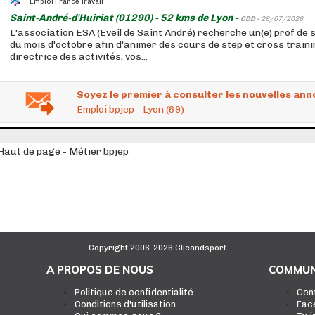
Emploi France Travail
Saint-André-d'Huiriat (01290) - 52 kms de Lyon -
CDD -
28/07/2026
L'association ESA (Eveil de Saint André) recherche un(e) prof de 
du mois d'octobre afin d'animer des cours de step et cross trainin
directrice des activités, vos...
Soyez le premier à consulter les nouvelles ann
Emploi bpjep - Lyon (69)
Haut de page - Métier bpjep
Copyright 2006-2026 Clicandsport
A PROPOS DE NOUS
COMMUN
Politique de confidentialité
Cen
Conditions d'utilisation
Fac