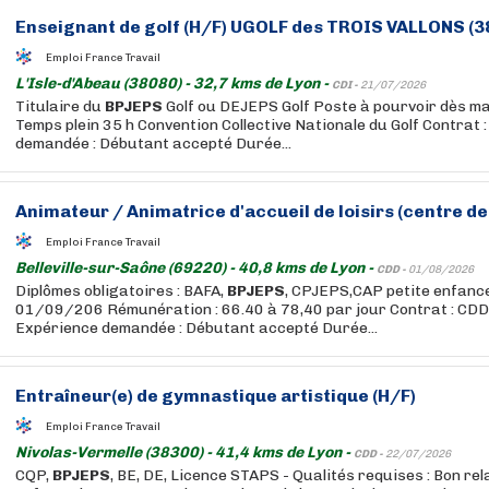
Enseignant de golf (H/F) UGOLF des TROIS VALLONS (38
Emploi France Travail
L'Isle-d'Abeau (38080) - 32,7 kms de Lyon -
CDI -
21/07/2026
Titulaire du
BPJEPS
Golf ou DEJEPS Golf Poste à pourvoir dès ma
Temps plein 35 h Convention Collective Nationale du Golf Contrat 
demandée : Débutant accepté Durée...
Animateur / Animatrice d'accueil de loisirs (centre de 
Emploi France Travail
Belleville-sur-Saône (69220) - 40,8 kms de Lyon -
CDD -
01/08/2026
Diplômes obligatoires : BAFA,
BPJEPS
, CPJEPS,CAP petite enfance
01/09/206 Rémunération : 66.40 à 78,40 par jour Contrat : CDD
Expérience demandée : Débutant accepté Durée...
Entraîneur(e) de gymnastique artistique (H/F)
Emploi France Travail
Nivolas-Vermelle (38300) - 41,4 kms de Lyon -
CDD -
22/07/2026
CQP,
BPJEPS
, BE, DE, Licence STAPS - Qualités requises : Bon rel