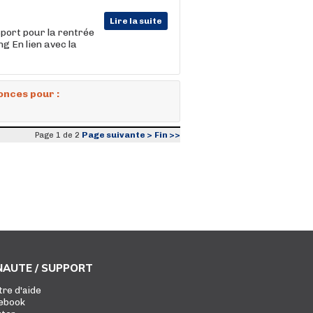
Lire la suite
sport pour la rentrée
g En lien avec la
onces pour :
Page suivante >
Fin >>
Page 1 de 2
AUTE / SUPPORT
tre d'aide
ebook