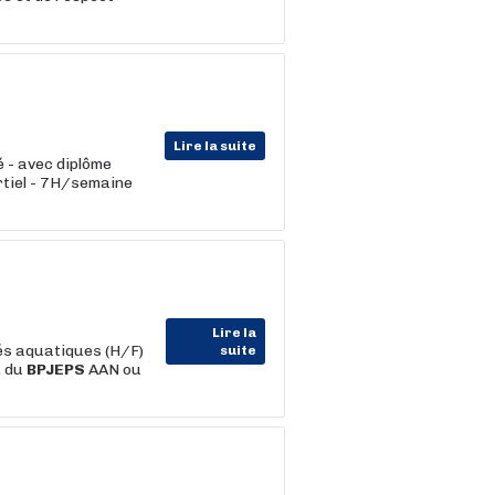
Lire la suite
 - avec diplôme
rtiel - 7H/semaine
Lire la
és aquatiques (H/F)
suite
, du
BPJEPS
AAN ou