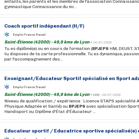
enfants, les parents et les membres de l'association Connaissan
gymnastique Connaissance du mi...
Coach sportif indépendant (H/F)
Emploi France Travail
Saint-Étienne (42000) - 49,9 kms de Lyon -
16/07/2026
Tu es diplômé(e) ou en cours de formation (
BPJEPS
HM, DEUST, STA
tu disposes de ta carte professionnelle. Tu es dynamique, passion
par l'accompagnement des...
Enseignant/Educateur Sportif spécialisé en Sport ad
Emploi France Travail
Saint-Étienne (42000) - 49,9 kms de Lyon -
CDD -
29/07/2026
Niveau de qualification / expérience : Licence STAPS spécialité 
Physique Adaptée et Santé) ou
BPJEPS
avec spécialisation Spor
Handisport ou Diplôme d'État d'Éducateur ...
Educateur sportif / Educatrice sportive spécialisé(e) e