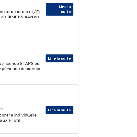
Lire la
és aquatiques (H/F)
suite
, du
BPJEPS
AAN ou
Lire la suite
 /licence STAPS ou
 Expérience demandée
26
Lire la suite
contre individuelle,
caux Profil