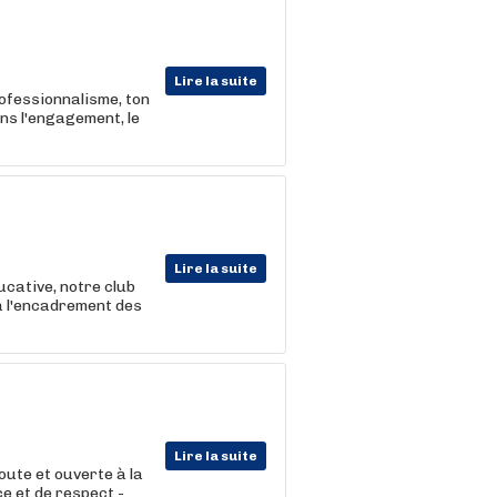
Lire la suite
ofessionnalisme, ton
ns l'engagement, le
Lire la suite
ucative, notre club
à l'encadrement des
Lire la suite
oute et ouverte à la
ce et de respect -