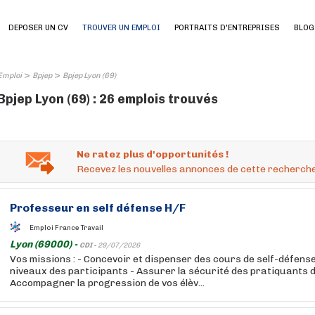
DEPOSER UN CV
TROUVER UN EMPLOI
PORTRAITS D'ENTREPRISES
BLOG
>
>
Emploi
Bpjep
Bpjep Lyon (69)
Bpjep Lyon (69) : 26 emplois trouvés
Ne ratez plus d'opportunités !
Recevez les nouvelles annonces de cette recherche
Professeur en self défense H/F
Emploi France Travail
Lyon (69000) -
CDI -
29/07/2026
Vos missions : - Concevoir et dispenser des cours de self-défen
niveaux des participants - Assurer la sécurité des pratiquants 
Accompagner la progression de vos élèv...