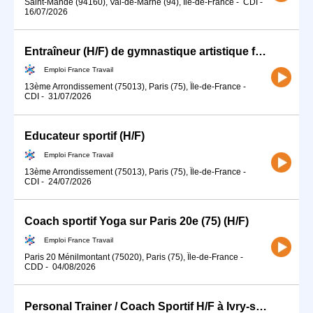
Saint-Mandé (94160), Val-de-Marne (94), Île-de-France
-
CDI
-
16/07/2026
Entraîneur (H/F) de gymnastique artistique féminine (H/F)
Emploi France Travail
13ème Arrondissement (75013), Paris (75), Île-de-France
-
CDI
-
31/07/2026
Educateur sportif (H/F)
Emploi France Travail
13ème Arrondissement (75013), Paris (75), Île-de-France
-
CDI
-
24/07/2026
Coach sportif Yoga sur Paris 20e (75) (H/F)
Emploi France Travail
Paris 20 Ménilmontant (75020), Paris (75), Île-de-France
-
CDD
-
04/08/2026
Personal Trainer / Coach Sportif H/F à Ivry-sur-Seine (94) (H/F)