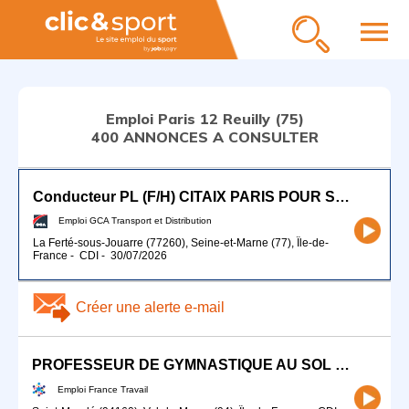
menu
Emploi Paris 12 Reuilly (75)
400 ANNONCES A CONSULTER
Conducteur PL (F/H) CITAIX PARIS POUR SEPTEMBRE 2026
Emploi GCA Transport et Distribution
La Ferté-sous-Jouarre (77260), Seine-et-Marne (77), Île-de-
France
-
CDI
-
30/07/2026
Créer une alerte e-mail
PROFESSEUR DE GYMNASTIQUE AU SOL ET AUX AGRÈS (H/F)
Emploi France Travail