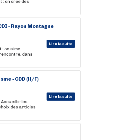
t : on crée des
 CDI - Rayon Montagne
Lire la suite
 : on aime
 rencontre, dans
isme - CDD (H/F)
Lire la suite
 Accueillir les
choix des articles