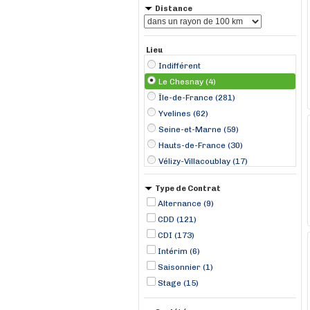
Distance
Lieu
Indifférent
Le Chesnay (4)
Île-de-France (281)
Yvelines (62)
Seine-et-Marne (59)
Hauts-de-France (30)
Vélizy-Villacoublay (17)
Herblay (13)
Type de Contrat
Thiais (11)
Alternance (9)
Arcueil (10)
CDD (121)
Chambourcy (8)
CDI (173)
Plaisir (8)
Intérim (6)
Varennes-sur-Seine (8)
Saisonnier (1)
Cergy (7)
Stage (15)
Saint-Marcel (7)