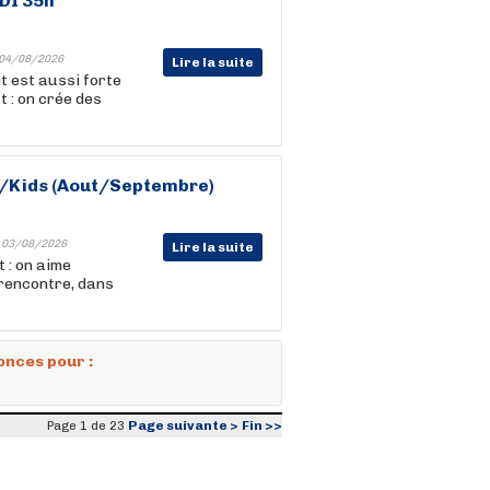
CDI 35h
04/08/2026
Lire la suite
t est aussi forte
t : on crée des
ss/Kids (Aout/Septembre)
-
03/08/2026
Lire la suite
 : on aime
 rencontre, dans
onces pour :
Page suivante >
Fin >>
Page 1 de 23