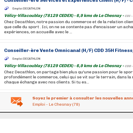
Conseiller-ère Services et Expériences Client (H/F) - 
Emploi DECATHLON
Vélizy-Villacoublay (78129 CEDEX) - 6,9 kms de Le Chesnay -
CDI -
Chez Decathlon, notre passion du commerce et de la relation clien
que celle du sport . Ici, on ne se contente pas d'encaisser un acha
expériences, on accueille avec le ...
Conseiller-ère Vente Omnicanal (H/F) CDD 35H Fitne
Emploi DECATHLON
Vélizy-Villacoublay (78129 CEDEX) - 6,9 kms de Le Chesnay -
CDD 
Chez Decathlon, on partage bien plus qu'une passion pour le sport
profondément le commerce, celui qui se vit sur le terrain, dans la
chaque échange avec nos clients. Si tu es...
Soyez le premier à consulter les nouvelles ann
Emploi - Le Chesnay (78)