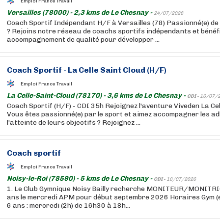
Emploi France Travail
Versailles (78000) - 2,3 kms de Le Chesnay -
24/07/2026
Coach Sportif Indépendant H/F à Versailles (78) Passionné(e) de
? Rejoins notre réseau de coachs sportifs indépendants et bénéfi
accompagnement de qualité pour développer ...
Coach Sportif - La Celle Saint Cloud (H/F)
Emploi France Travail
La Celle-Saint-Cloud (78170) - 3,6 kms de Le Chesnay -
CDI -
16/07/
Coach Sportif (H/F) - CDI 35h Rejoignez l'aventure Viveden La Cel
Vous êtes passionné(e) par le sport et aimez accompagner les a
l'atteinte de leurs objectifs ? Rejoignez ...
Coach sportif
Emploi France Travail
Noisy-le-Roi (78590) - 5 kms de Le Chesnay -
CDI -
18/07/2026
1. Le Club Gymnique Noisy Bailly recherche MONITEUR/MONITRICE
ans le mercredi APM pour début septembre 2026 Horaires Gym (éve
6 ans : mercredi (2h) de 16h30 à 18h...