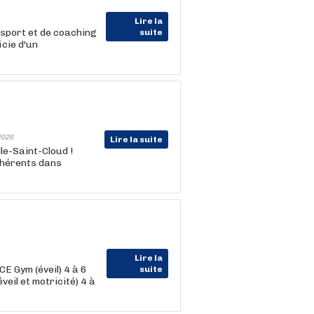
Lire la
 sport et de coaching
suite
cie d'un
2026
Lire la suite
le-Saint-Cloud !
dhérents dans
Lire la
 Gym (éveil) 4 à 6
suite
il et motricité) 4 à