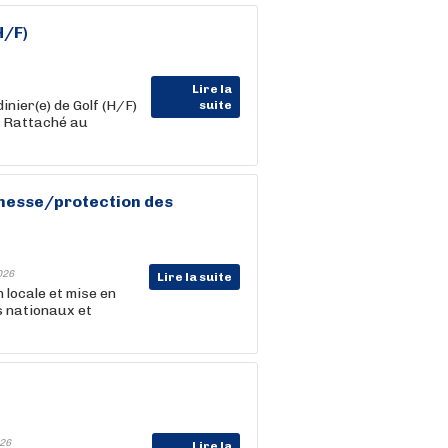
H/F)
Lire la
nier(e) de Golf (H/F)
suite
: Rattaché au
unesse/protection des
026
Lire la suite
 locale et mise en
s nationaux et
26
Lire la