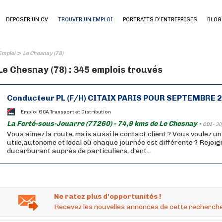
DEPOSER UN CV
TROUVER UN EMPLOI
PORTRAITS D'ENTREPRISES
BLOG
>
Emploi
Le Chesnay (78)
Le Chesnay (78) : 345 emplois trouvés
Conducteur PL (F/H) CITAIX PARIS POUR SEPTEMBRE 
Emploi GCA Transport et Distribution
La Ferté-sous-Jouarre (77260) - 74,9 kms de Le Chesnay -
CDI -
30
Vous aimez la route, mais aussi le contact client ? Vous voulez u
utile,autonome et local où chaque journée est différente ? Rejoig
ducarburant auprès de particuliers, d'ent...
Ne ratez plus d'opportunités !
Recevez les nouvelles annonces de cette recherche