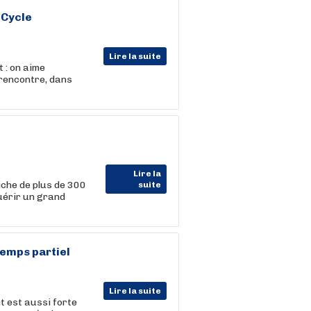
 Cycle
Lire la suite
 : on aime
 rencontre, dans
Lire la
iche de plus de 300
suite
uérir un grand
Temps partiel
Lire la suite
t est aussi forte