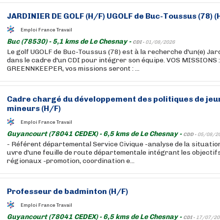
JARDINIER DE GOLF (H/F) UGOLF de Buc-Toussus (78) (
Emploi France Travail
Buc (78530) - 5,1 kms de Le Chesnay -
CDI -
01/08/2026
Le golf UGOLF de Buc-Toussus (78) est à la recherche d'un(e) Jardi
dans le cadre d'un CDI pour intégrer son équipe. VOS MISSIONS 
GREENNKEEPER, vos missions seront : ...
Cadre chargé du développement des politiques de je
mineurs (H/F)
Emploi France Travail
Guyancourt (78041 CEDEX) - 6,5 kms de Le Chesnay -
CDD -
05/08/2
- Référent départemental Service Civique -analyse de la situation
uvre d'une feuille de route départementale intégrant les objectif
régionaux -promotion, coordination e...
Professeur de badminton (H/F)
Emploi France Travail
Guyancourt (78041 CEDEX) - 6,5 kms de Le Chesnay -
CDI -
17/07/20