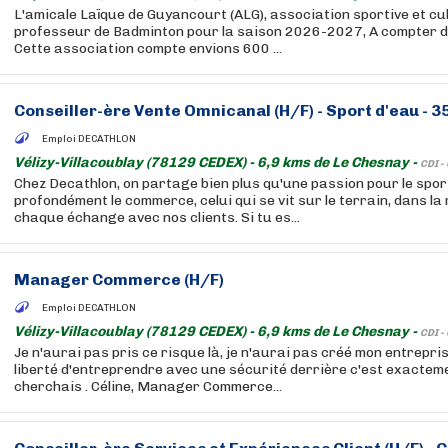
L'amicale Laïque de Guyancourt (ALG), association sportive et cu
professeur de Badminton pour la saison 2026-2027, A compter d
Cette association compte envions 600 ...
Conseiller-ère Vente Omnicanal (H/F) - Sport d'eau - 3
Emploi DECATHLON
Vélizy-Villacoublay (78129 CEDEX) - 6,9 kms de Le Chesnay -
CDI -
Chez Decathlon, on partage bien plus qu'une passion pour le sport
profondément le commerce, celui qui se vit sur le terrain, dans la
chaque échange avec nos clients. Si tu es...
Manager Commerce (H/F)
Emploi DECATHLON
Vélizy-Villacoublay (78129 CEDEX) - 6,9 kms de Le Chesnay -
CDI -
Je n'aurai pas pris ce risque là, je n'aurai pas créé mon entrepri
liberté d'entreprendre avec une sécurité derrière c'est exacteme
cherchais . Céline, Manager Commerce...