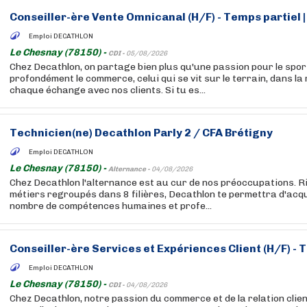
Conseiller-ère Vente Omnicanal (H/F) - Temps partiel |
Emploi DECATHLON
Le Chesnay (78150) -
CDI -
05/08/2026
Chez Decathlon, on partage bien plus qu'une passion pour le sport
profondément le commerce, celui qui se vit sur le terrain, dans la
chaque échange avec nos clients. Si tu es...
Technicien(ne) Decathlon Parly 2 / CFA Brétigny
Emploi DECATHLON
Le Chesnay (78150) -
Alternance -
04/08/2026
Chez Decathlon l'alternance est au cur de nos préoccupations. R
métiers regroupés dans 8 filières, Decathlon te permettra d'acq
nombre de compétences humaines et profe...
Conseiller-ère Services et Expériences Client (H/F) - 
Emploi DECATHLON
Le Chesnay (78150) -
CDI -
04/08/2026
Chez Decathlon, notre passion du commerce et de la relation clien