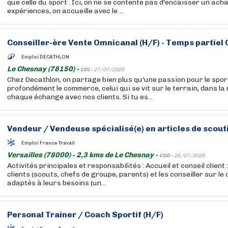
que celle du sport . Ici, on ne se contente pas d'encaisser un acha
expériences, on accueille avec le ...
Conseiller-ère Vente Omnicanal (H/F) - Temps partiel
Emploi DECATHLON
Le Chesnay (78150) -
CDI -
27/07/2026
Chez Decathlon, on partage bien plus qu'une passion pour le sport
profondément le commerce, celui qui se vit sur le terrain, dans la
chaque échange avec nos clients. Si tu es...
Vendeur / Vendeuse spécialisé(e) en articles de scout
Emploi France Travail
Versailles (78000) - 2,3 kms de Le Chesnay -
CDD -
25/07/2026
Activités principales et responsabilités : Accueil et conseil client :
clients (scouts, chefs de groupe, parents) et les conseiller sur le 
adaptés à leurs besoins (un...
Personal Trainer / Coach Sportif (H/F)