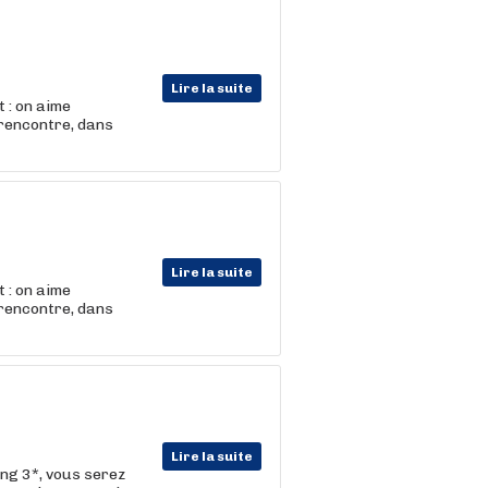
Lire la suite
 : on aime
 rencontre, dans
Lire la suite
 : on aime
 rencontre, dans
Lire la suite
ng 3*, vous serez