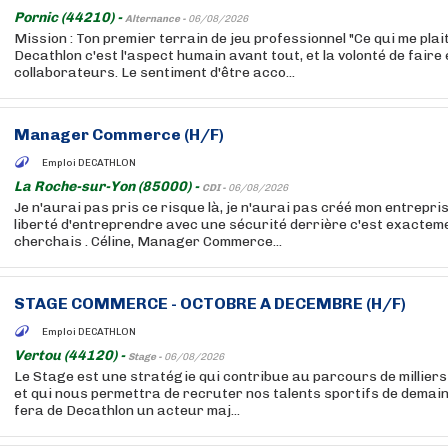
Pornic (44210) -
Alternance -
06/08/2026
Mission : Ton premier terrain de jeu professionnel "Ce qui me plait
Decathlon c'est l'aspect humain avant tout, et la volonté de faire
collaborateurs. Le sentiment d'être acco...
Manager Commerce (H/F)
Emploi DECATHLON
La Roche-sur-Yon (85000) -
CDI -
06/08/2026
Je n'aurai pas pris ce risque là, je n'aurai pas créé mon entrepri
liberté d'entreprendre avec une sécurité derrière c'est exacteme
cherchais . Céline, Manager Commerce...
STAGE COMMERCE - OCTOBRE A DECEMBRE (H/F)
Emploi DECATHLON
Vertou (44120) -
Stage -
06/08/2026
Le Stage est une stratégie qui contribue au parcours de millier
et qui nous permettra de recruter nos talents sportifs de demain.
fera de Decathlon un acteur maj...