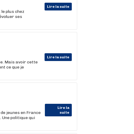
Lire la suite
 le plus chez
 évoluer ses
Lire la suite
se. Mais avoir cette
nt ce que je
Lire la
s de jeunes en France
suite
 Une politique qui