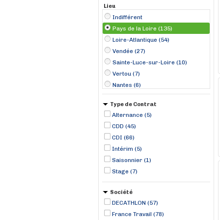
Lieu
Indifférent
Pays de la Loire (135)
Loire-Atlantique (54)
Vendée (27)
Sainte-Luce-sur-Loire (10)
Vertou (7)
Nantes (6)
Saint-Herblain (6)
Type de Contrat
Les Ponts-de-Cé (5)
Alternance (5)
Pornic (5)
CDD (45)
La Roche-sur-Yon (4)
CDI (66)
Le Mans (4)
Intérim (5)
Les Sables d'Olonne (4)
Saisonnier (1)
Saumur (4)
Stage (7)
Société
DECATHLON (57)
France Travail (78)