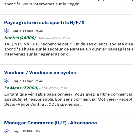
sportifs. Vous intervenez sur la régén...
Paysagiste en sols sportifs H/F/X
Emploi France Travail
Nantes (44000) -
Intérim -
07/08/2026
TALENTS NATURE recherche pour l'un de ses clients, société d'
sportifs située sur le secteur de Nantes, un ouvrier paysagiste e
intervenez sur la régénération d...
Vendeur / Vendeuse en cycles
Emploi France Travail
Le Mans (72000) -
CDI -
07/08/2026
En tant que véritable passionné(e) : Vous avez la fibre commercia
assidu(e) et responsable. Bon sens commercial Motivé(e) -Réceptio
Devis -Vente Contrat : CDI Expérience...
Manager Commerce (H/F) - Alternance
Emploi DECATHLON