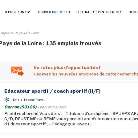
DEPOSER UN CV
TROUVER UN EMPLOI
PORTRAITS D'ENTREPRISES
BLOG
>
Emploi
Pays de la Loire
Pays de la Loire : 135 emplois trouvés
Ne ratez plus d'opportunités !
Recevez les nouvelles annonces de cette recherche
Educateur sportif / coach sportif (H/F)
Emploi France Travail
Gorron (53120) -
CDI -
07/08/2026
Profil recherché Vous êtes : - Titulaire d'un diplôme : BP JEPS A
C/D, DEUST MF ou BEMF vous permettant d'obtenir une carte pro
d'Educateur Sportif ; - Pédagogue, avec u...