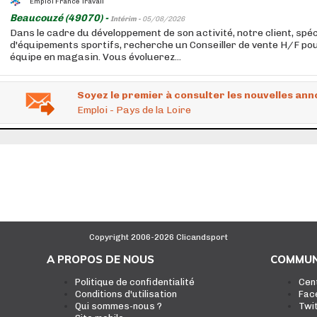
Emploi France Travail
Beaucouzé (49070) -
Intérim -
05/08/2026
Dans le cadre du développement de son activité, notre client, spéc
d'équipements sportifs, recherche un Conseiller de vente H/F po
équipe en magasin. Vous évoluerez...
Soyez le premier à consulter les nouvelles ann
Emploi - Pays de la Loire
Copyright 2006-2026 Clicandsport
A PROPOS DE NOUS
COMMUN
Politique de confidentialité
Cen
Conditions d'utilisation
Fac
Qui sommes-nous ?
Twi