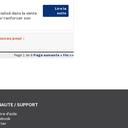
Lire la
ialisé dans la vente
suite
ur renforcer son
onces pour :
Page suivante >
Fin >>
Page 1 de 9
AUTE / SUPPORT
tre d'aide
ebook
tter