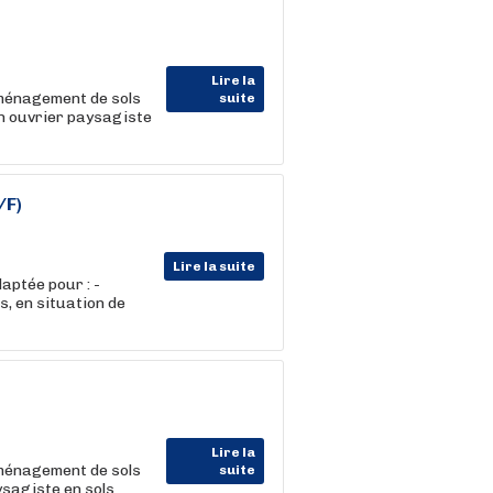
Lire la
aménagement de sols
suite
un ouvrier paysagiste
/F)
Lire la suite
daptée pour : -
s, en situation de
Lire la
aménagement de sols
suite
ysagiste en sols