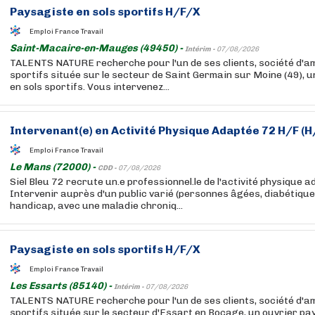
Paysagiste en sols sportifs H/F/X
Emploi France Travail
Saint-Macaire-en-Mauges (49450) -
Intérim -
07/08/2026
TALENTS NATURE recherche pour l'un de ses clients, société d'
sportifs située sur le secteur de Saint Germain sur Moine (49), 
en sols sportifs. Vous intervenez...
Intervenant(e) en Activité Physique Adaptée 72 H/F (H
Emploi France Travail
Le Mans (72000) -
CDD -
07/08/2026
Siel Bleu 72 recrute un.e professionnel.le de l'activité physique a
Intervenir auprès d'un public varié (personnes âgées, diabétique
handicap, avec une maladie chroniq...
Paysagiste en sols sportifs H/F/X
Emploi France Travail
Les Essarts (85140) -
Intérim -
07/08/2026
TALENTS NATURE recherche pour l'un de ses clients, société d'
sportifs située sur le secteur d'Essart en Bocage, un ouvrier pa