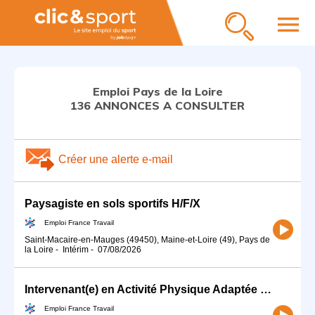
menu
Emploi Pays de la Loire
136 ANNONCES A CONSULTER
Créer une alerte e-mail
Paysagiste en sols sportifs H/F/X
Emploi France Travail
Saint-Macaire-en-Mauges (49450), Maine-et-Loire (49), Pays de
la Loire
-
Intérim
-
07/08/2026
Intervenant(e) en Activité Physique Adaptée 72 H/F (H/F)
Emploi France Travail