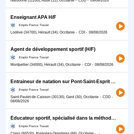
Narbonne (11100), Aude (11), Occitanie
-
CDD
-
09/08/2026
Enseignant APA H/F
Emploi France Travail
Lodève (34700), Hérault (34), Occitanie
-
CDI
-
08/08/2026
Agent de développement sportif (H/F)
Emploi France Travail
Montpellier (34000), Hérault (34), Occitanie
-
CDI
-
08/08/2026
Entraineur de natation sur Pont-Saint-Esprit (30) (H/F)
Emploi France Travail
Saint-Paulet-de-Caisson (30130), Gard (30), Occitanie
-
CDD
-
08/08/2026
Éducateur sportif, spécialisé dans la méthode pilates (H/F)
Emploi France Travail
Claira (66530), Pyrénées-Orientales (66), Occitanie
-
-