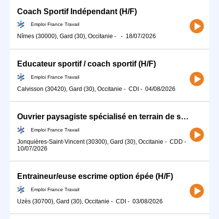
Coach Sportif Indépendant (H/F)
Emploi France Travail
Nîmes (30000), Gard (30), Occitanie
-
-
18/07/2026
Educateur sportif / coach sportif (H/F)
Emploi France Travail
Calvisson (30420), Gard (30), Occitanie
-
CDI
-
04/08/2026
Ouvrier paysagiste spécialisé en terrain de sports engazonné(H/F)
Emploi France Travail
Jonquières-Saint-Vincent (30300), Gard (30), Occitanie
-
CDD
-
10/07/2026
Entraineur/euse escrime option épée (H/F)
Emploi France Travail
Uzès (30700), Gard (30), Occitanie
-
CDI
-
03/08/2026