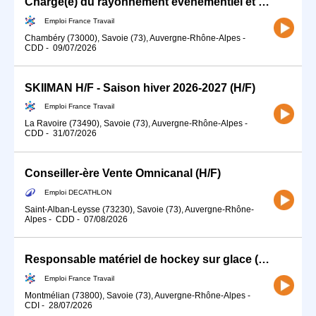
Chargé(e) du rayonnement évènementiel et sportif (H/F)
Emploi France Travail
Chambéry (73000), Savoie (73), Auvergne-Rhône-Alpes
-
CDD
-
09/07/2026
SKIIMAN H/F - Saison hiver 2026-2027 (H/F)
Emploi France Travail
La Ravoire (73490), Savoie (73), Auvergne-Rhône-Alpes
-
CDD
-
31/07/2026
Conseiller-ère Vente Omnicanal (H/F)
Emploi DECATHLON
Saint-Alban-Leysse (73230), Savoie (73), Auvergne-Rhône-
Alpes
-
CDD
-
07/08/2026
Responsable matériel de hockey sur glace (H/F)
Emploi France Travail
Montmélian (73800), Savoie (73), Auvergne-Rhône-Alpes
-
CDI
-
28/07/2026