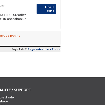
026
Lire la
suite
AYLJEGOU/edit?
er Tu cherches un
onces pour :
Page suivante >
Fin >>
Page 1 de 7
AUTE / SUPPORT
tre d'aide
ebook