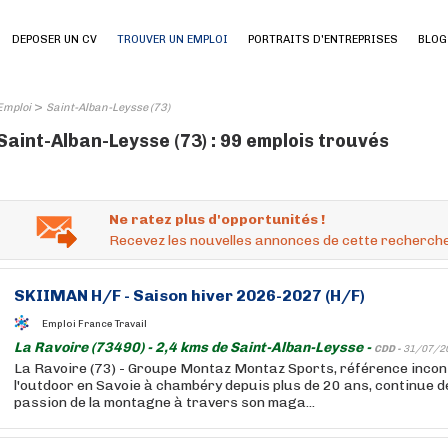
DEPOSER UN CV
TROUVER UN EMPLOI
PORTRAITS D'ENTREPRISES
BLOG
>
Emploi
Saint-Alban-Leysse (73)
Saint-Alban-Leysse (73) : 99 emplois trouvés
Ne ratez plus d'opportunités !
Recevez les nouvelles annonces de cette recherche
SKIIMAN H/F - Saison hiver 2026-2027 (H/F)
Emploi France Travail
La Ravoire (73490) - 2,4 kms de Saint-Alban-Leysse -
CDD -
31/07/2
La Ravoire (73) - Groupe Montaz Montaz Sports, référence incon
l'outdoor en Savoie à chambéry depuis plus de 20 ans, continue d
passion de la montagne à travers son maga...