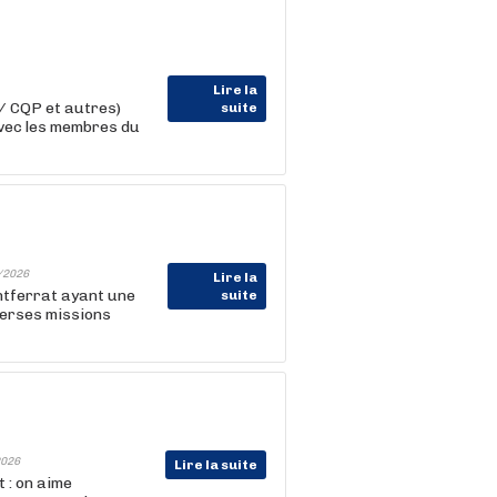
Lire la
/ CQP et autres)
suite
avec les membres du
/2026
Lire la
ontferrat ayant une
suite
verses missions
026
Lire la suite
 : on aime