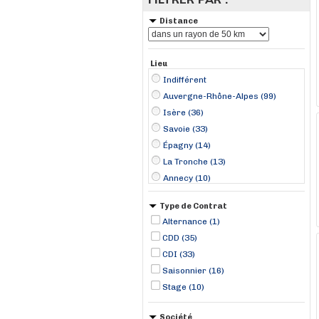
Distance
Lieu
Indifférent
Auvergne-Rhône-Alpes (99)
Isère (36)
Savoie (33)
Épagny (14)
La Tronche (13)
Annecy (10)
Saint-Martin-de-Belleville (10)
Type de Contrat
Albertville (9)
Alternance (1)
Chambéry (6)
CDD (35)
Sainte-Égrève (6)
CDI (33)
Grenoble (5)
Saisonnier (16)
Saint-Martin-d'Hères (4)
Stage (10)
Voiron (3)
Société