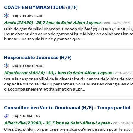
COACH EN GYMNASTIQUE (H/F)
Emploi France Travail
Aoste (38490) - 26,7 kms de Saint-Alban-Leysse -
CDD -
08/07/2026
Club de gym familial Cherche 1 coach diplômé(e) (STAPS/ BPJEPS
Pour donner des cours de gymnastique loisirs en collaboration 
bureau . Cours plaisir de gymnastique. ...
Responsable Jeunesse (H/F)
Emploi France Travail
Montferrat (38620) - 30,1 kms de Saint-Alban-Leysse -
CDI -
02/08
Sous la responsabilité de la directrice du centre de loisirs de M
capacité d'accueil de 60 personnes, vous aurez en charge les di
d'accompagnement et d'animation aupr...
Conseiller-ère Vente Omnicanal (H/F) - Temps partiel
Emploi DECATHLON
Albertville (73200) - 35,7 kms de Saint-Alban-Leysse -
CDI -
05/08/2
Chez Decathlon, on partage bien plus qu'une passion pour le sport