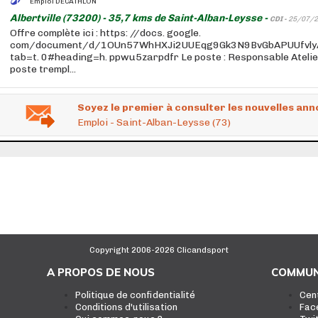
Emploi DECATHLON
Albertville (73200) - 35,7 kms de Saint-Alban-Leysse -
CDI -
25/07/2
Offre complète ici : https: //docs. google.
com/document/d/1OUn57WhHXJi2UUEqg9Gk3N9BvGbAPUUfvly
tab=t. 0#heading=h. ppwu5zarpdfr Le poste : Responsable Ateli
poste trempl...
Soyez le premier à consulter les nouvelles ann
Emploi - Saint-Alban-Leysse (73)
Copyright 2006-2026 Clicandsport
A PROPOS DE NOUS
COMMUN
Politique de confidentialité
Cen
Conditions d'utilisation
Fac