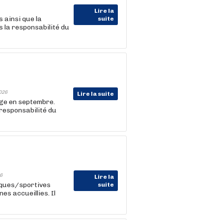
Lire la
 ainsi que la
suite
 la responsabilité du
026
Lire la suite
age en septembre.
 responsabilité du
6
Lire la
iques/sportives
suite
s accueillies. Il