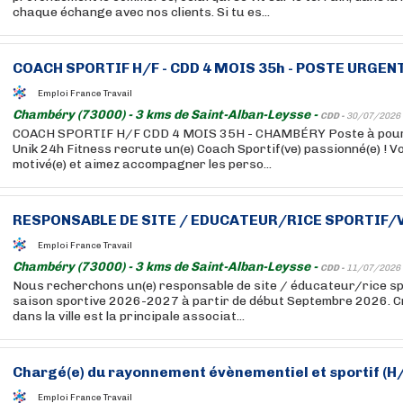
chaque échange avec nos clients. Si tu es...
COACH SPORTIF H/F - CDD 4 MOIS 35h - POSTE URGEN
Emploi France Travail
Chambéry (73000) - 3 kms de Saint-Alban-Leysse -
CDD -
30/07/2026
COACH SPORTIF H/F CDD 4 MOIS 35H - CHAMBÉRY Poste à pour
Unik 24h Fitness recrute un(e) Coach Sportif(ve) passionné(e) ! 
motivé(e) et aimez accompagner les perso...
RESPONSABLE DE SITE / EDUCATEUR/RICE SPORTIF/V
Emploi France Travail
Chambéry (73000) - 3 kms de Saint-Alban-Leysse -
CDD -
11/07/2026
Nous recherchons un(e) responsable de site / éducateur/rice spo
saison sportive 2026-2027 à partir de début Septembre 2026. C
dans la ville est la principale associat...
Chargé(e) du rayonnement évènementiel et sportif (H
Emploi France Travail