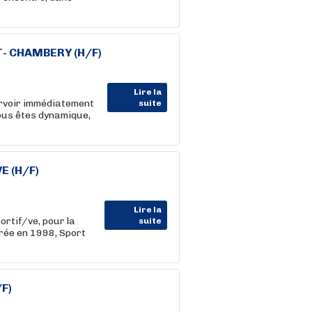
T- CHAMBERY (H/F)
Lire la
voir immédiatement
suite
Vous êtes dynamique,
E (H/F)
Lire la
rtif/ve, pour la
suite
rée en 1998, Sport
/F)