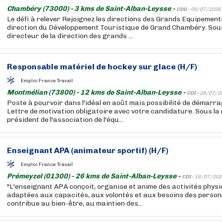
Chambéry (73000) - 3 kms de Saint-Alban-Leysse -
CDD -
09/07/2026
Le défi à relever Rejoignez les directions des Grands Equipements
direction du Développement Touristique de Grand Chambéry. Sous
directeur de la direction des grands ...
Responsable matériel de hockey sur glace (H/F)
Emploi France Travail
Montmélian (73800) - 12 kms de Saint-Alban-Leysse -
CDI -
28/07/2
Poste à pourvoir dans l'idéal en août mais possibilité de démarr
Lettre de motivation obligatoire avec votre candidature. Sous la
président de l'association de l'équ...
Enseignant APA (animateur sportif) (H/F)
Emploi France Travail
Prémeyzel (01300) - 26 kms de Saint-Alban-Leysse -
CDI -
16/07/202
"L'enseignant APA conçoit, organise et anime des activités phys
adaptées aux capacités, aux volontés et aux besoins des personne
contribue au bien-être, au maintien des...