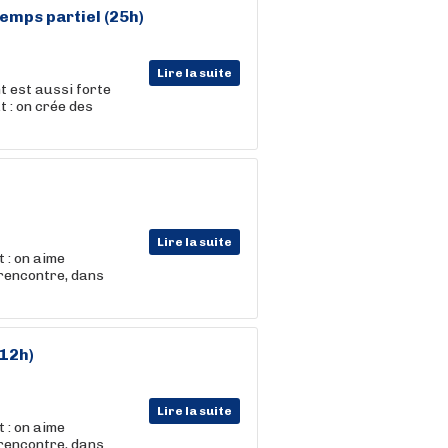
Temps partiel (25h)
Lire la suite
t est aussi forte
t : on crée des
Lire la suite
 : on aime
 rencontre, dans
(12h)
Lire la suite
 : on aime
 rencontre, dans