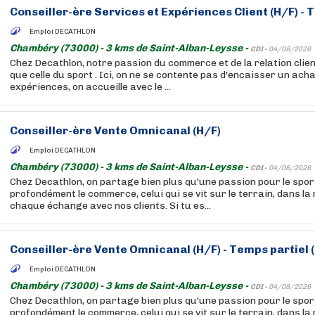
Conseiller-ère Services et Expériences Client (H/F) - 
Emploi DECATHLON
Chambéry (73000) - 3 kms de Saint-Alban-Leysse -
CDI -
04/08/2026
Chez Decathlon, notre passion du commerce et de la relation clien
que celle du sport . Ici, on ne se contente pas d'encaisser un acha
expériences, on accueille avec le ...
Conseiller-ère Vente Omnicanal (H/F)
Emploi DECATHLON
Chambéry (73000) - 3 kms de Saint-Alban-Leysse -
CDI -
04/08/2026
Chez Decathlon, on partage bien plus qu'une passion pour le sport
profondément le commerce, celui qui se vit sur le terrain, dans la
chaque échange avec nos clients. Si tu es...
Conseiller-ère Vente Omnicanal (H/F) - Temps partiel 
Emploi DECATHLON
Chambéry (73000) - 3 kms de Saint-Alban-Leysse -
CDI -
04/08/2026
Chez Decathlon, on partage bien plus qu'une passion pour le sport
profondément le commerce, celui qui se vit sur le terrain, dans la