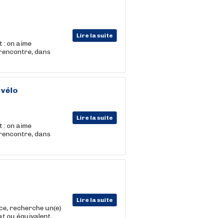
Lire la suite
 : on aime
 rencontre, dans
 vélo
Lire la suite
 : on aime
 rencontre, dans
Lire la suite
ce, recherche un(e)
at ou équivalent,