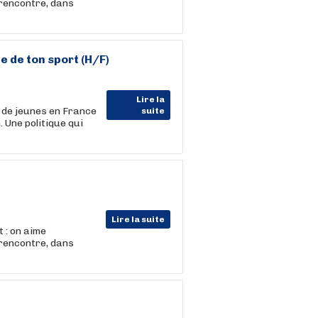
 rencontre, dans
 de ton sport (H/F)
Lire la
s de jeunes en France
suite
 Une politique qui
Lire la suite
 : on aime
 rencontre, dans