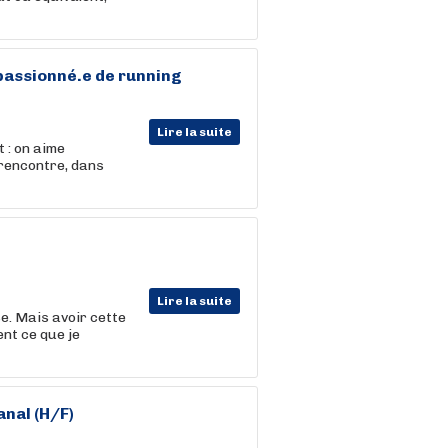
 passionné.e de running
Lire la suite
 : on aime
 rencontre, dans
Lire la suite
se. Mais avoir cette
nt ce que je
nal (H/F)