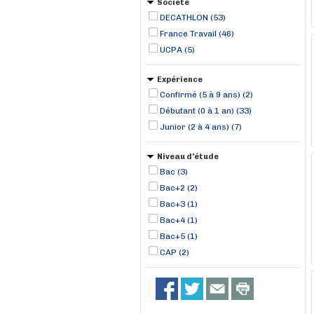
Société
DECATHLON (53)
France Travail (46)
UCPA (5)
Expérience
Confirmé (5 à 9 ans) (2)
Débutant (0 à 1 an) (33)
Junior (2 à 4 ans) (7)
Niveau d'étude
Bac (3)
Bac+2 (2)
Bac+3 (1)
Bac+4 (1)
Bac+5 (1)
CAP (2)