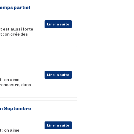
Temps partiel
Lire la suite
t est aussi forte
t : on crée des
Lire la suite
 : on aime
 rencontre, dans
Fin Septembre
Lire la suite
 : on aime