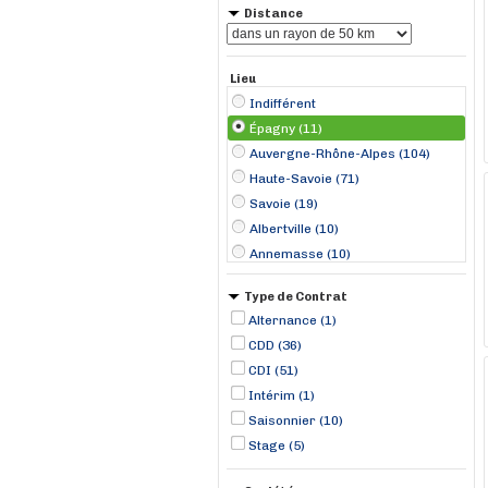
Distance
Lieu
Indifférent
Épagny (11)
Auvergne-Rhône-Alpes (104)
Haute-Savoie (71)
Savoie (19)
Albertville (10)
Annemasse (10)
Annecy (9)
Type de Contrat
Scionzier (7)
Alternance (1)
Thoiry (7)
CDD (36)
Chambéry (5)
CDI (51)
Saint-Gervais-les-Bains (5)
Intérim (1)
Neydens (4)
Saisonnier (10)
Passy (3)
Stage (5)