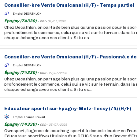
Conseiller-ère Vente Omnicanal (H/F) - Temps partiel
Emploi DECATHLON
Épagny (74330) -
CDI -
31/07/2026
Chez Decathlon, on partage bien plus qu'une passion pour le sport
profondément le commerce, celui qui se vit sur le terrain, dans la
chaque échange avec nos clients. Si tu es...
Conseiller-ère Vente Omnicanal (H/F) - Passionné.e de
Emploi DECATHLON
Épagny (74330) -
CDD -
27/07/2026
Chez Decathlon, on partage bien plus qu'une passion pour le sport
profondément le commerce, celui qui se vit sur le terrain, dans la
chaque échange avec nos clients. Si tu es...
Educateur sportif sur Epagny-Metz-Tessy (74) (H/F)
Emploi France Travail
Épagny (74330) -
CDD -
25/07/2026
Ownsport, l'agence de coaching sportif à domicile leader en Fran
Educateur sportif(ve) titulaire d'un DEUG Staps, d'un Brevet d'Ét