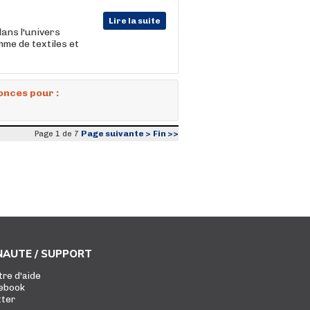
Lire la suite
ans l'univers
mme de textiles et
onces pour :
Page suivante >
Fin >>
Page 1 de 7
AUTE / SUPPORT
tre d'aide
ebook
tter