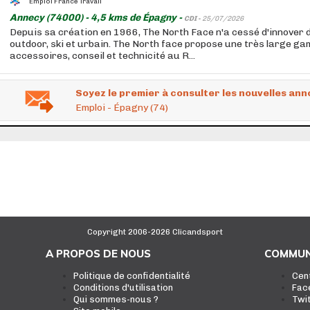
Emploi France Travail
Annecy (74000) - 4,5 kms de Épagny -
CDI -
25/07/2026
Depuis sa création en 1966, The North Face n'a cessé d'innover d
outdoor, ski et urbain. The North face propose une très large ga
accessoires, conseil et technicité au R...
Soyez le premier à consulter les nouvelles ann
Emploi - Épagny (74)
Copyright 2006-2026 Clicandsport
A PROPOS DE NOUS
COMMUN
Politique de confidentialité
Cen
Conditions d'utilisation
Fac
Qui sommes-nous ?
Twi