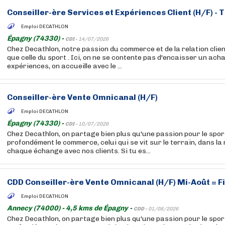
Conseiller-ère Services et Expériences Client (H/F) - 
Emploi DECATHLON
Épagny (74330) -
CDI -
14/07/2026
Chez Decathlon, notre passion du commerce et de la relation clien
que celle du sport . Ici, on ne se contente pas d'encaisser un acha
expériences, on accueille avec le ...
Conseiller-ère Vente Omnicanal (H/F)
Emploi DECATHLON
Épagny (74330) -
CDI -
10/07/2026
Chez Decathlon, on partage bien plus qu'une passion pour le sport
profondément le commerce, celui qui se vit sur le terrain, dans la
chaque échange avec nos clients. Si tu es...
CDD Conseiller-ère Vente Omnicanal (H/F) Mi-Août = 
Emploi DECATHLON
Annecy (74000) - 4,5 kms de Épagny -
CDD -
01/08/2026
Chez Decathlon, on partage bien plus qu'une passion pour le sport