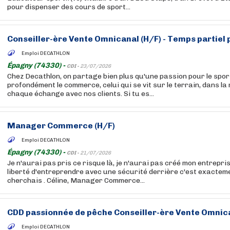
pour dispenser des cours de sport...
Conseiller-ère Vente Omnicanal (H/F) - Temps partiel
Emploi DECATHLON
Épagny (74330) -
CDI -
23/07/2026
Chez Decathlon, on partage bien plus qu'une passion pour le sport
profondément le commerce, celui qui se vit sur le terrain, dans la
chaque échange avec nos clients. Si tu es...
Manager Commerce (H/F)
Emploi DECATHLON
Épagny (74330) -
CDI -
21/07/2026
Je n'aurai pas pris ce risque là, je n'aurai pas créé mon entrepri
liberté d'entreprendre avec une sécurité derrière c'est exacteme
cherchais . Céline, Manager Commerce...
CDD passionnée de pêche Conseiller-ère Vente Omnica
Emploi DECATHLON