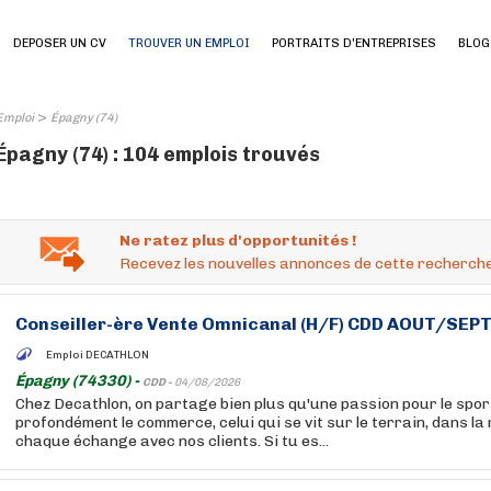
DEPOSER UN CV
TROUVER UN EMPLOI
PORTRAITS D'ENTREPRISES
BLOG
>
Emploi
Épagny (74)
Épagny (74) : 104 emplois trouvés
Ne ratez plus d'opportunités !
Recevez les nouvelles annonces de cette recherche
Conseiller-ère Vente Omnicanal (H/F) CDD AOUT/SE
Emploi DECATHLON
Épagny (74330) -
CDD -
04/08/2026
Chez Decathlon, on partage bien plus qu'une passion pour le sport
profondément le commerce, celui qui se vit sur le terrain, dans la
chaque échange avec nos clients. Si tu es...