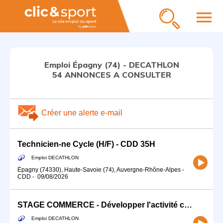
menu
Emploi Épagny (74) - DECATHLON
54 ANNONCES A CONSULTER
Créer une alerte e-mail
Technicien-ne Cycle (H/F) - CDD 35H
Emploi DECATHLON
Épagny (74330), Haute-Savoie (74), Auvergne-Rhône-Alpes
-
CDD
-
09/08/2026
STAGE COMMERCE - Développer l'activité commerciale de ton sport (H/F)
Emploi DECATHLON