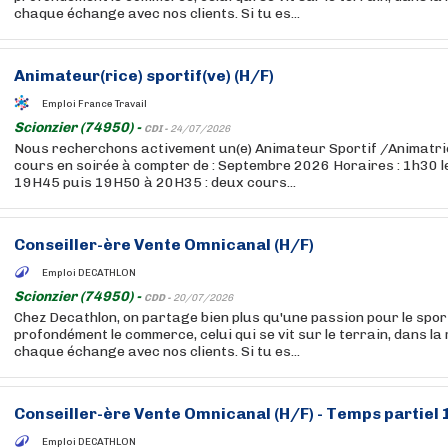
chaque échange avec nos clients. Si tu es...
Animateur(rice) sportif(ve) (H/F)
Emploi France Travail
Scionzier (74950) -
CDI -
24/07/2026
Nous recherchons activement un(e) Animateur Sportif /Animatri
cours en soirée à compter de : Septembre 2026 Horaires : 1h30 le
19H45 puis 19H50 à 20H35 : deux cours...
Conseiller-ère Vente Omnicanal (H/F)
Emploi DECATHLON
Scionzier (74950) -
CDD -
20/07/2026
Chez Decathlon, on partage bien plus qu'une passion pour le sport
profondément le commerce, celui qui se vit sur le terrain, dans la
chaque échange avec nos clients. Si tu es...
Conseiller-ère Vente Omnicanal (H/F) - Temps partiel
Emploi DECATHLON