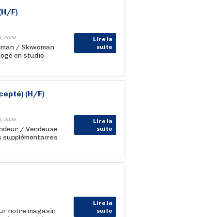
(H/F)
8/2026
Lire la
kiman / Skiwoman
suite
Logé en studio
cepté) (H/F)
8/2026
Lire la
endeur / Vendeuse
suite
es supplémentaires
Lire la
our notre magasin
suite