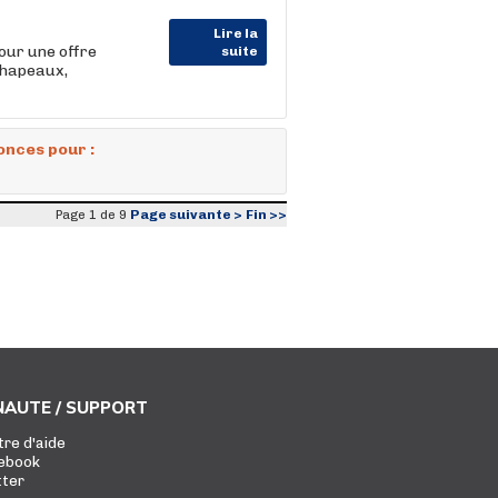
Lire la
our une offre
suite
chapeaux,
onces pour :
Page suivante >
Fin >>
Page 1 de 9
AUTE / SUPPORT
tre d'aide
ebook
tter