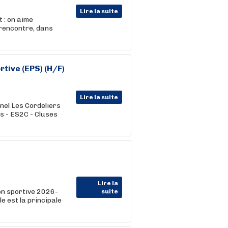
Lire la suite
 : on aime
 rencontre, dans
tive (EPS) (H/F)
Lire la suite
nel Les Cordeliers
s - ES2C - Cluses
Lire la
on sportive 2026-
suite
e est la principale