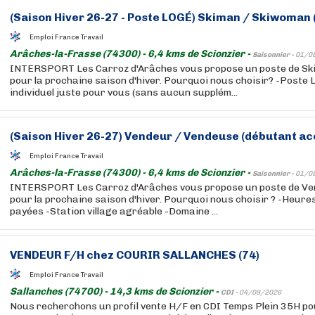
(Saison Hiver 26-27 - Poste LOGÉ) Skiman / Skiwoman 
Emploi France Travail
Arâches-la-Frasse (74300) - 6,4 kms de Scionzier -
Saisonnier -
01/0
INTERSPORT Les Carroz d'Arâches vous propose un poste de S
pour la prochaine saison d'hiver. Pourquoi nous choisir? -Poste 
individuel juste pour vous (sans aucun supplém...
(Saison Hiver 26-27) Vendeur / Vendeuse (débutant ac
Emploi France Travail
Arâches-la-Frasse (74300) - 6,4 kms de Scionzier -
Saisonnier -
01/0
INTERSPORT Les Carroz d'Arâches vous propose un poste de V
pour la prochaine saison d'hiver. Pourquoi nous choisir ? -Heur
payées -Station village agréable -Domaine ...
VENDEUR F/H chez COURIR SALLANCHES (74)
Emploi France Travail
Sallanches (74700) - 14,3 kms de Scionzier -
CDI -
04/08/2026
Nous recherchons un profil vente H/F en CDI Temps Plein 35H p