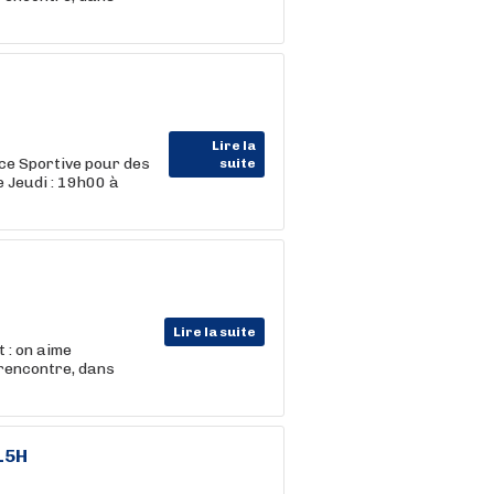
Lire la
ce Sportive pour des
suite
 Jeudi : 19h00 à
Lire la suite
 : on aime
 rencontre, dans
 15H