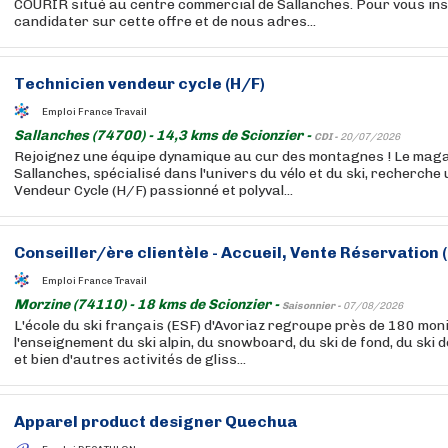
COURIR situé au centre commercial de Sallanches. Pour vous ins
candidater sur cette offre et de nous adres...
Technicien vendeur cycle (H/F)
Emploi France Travail
Sallanches (74700) - 14,3 kms de Scionzier -
CDI -
20/07/2026
Rejoignez une équipe dynamique au cur des montagnes ! Le maga
Sallanches, spécialisé dans l'univers du vélo et du ski, recherche
Vendeur Cycle (H/F) passionné et polyval...
Conseiller/ère clientèle - Accueil, Vente Réservation 
Emploi France Travail
Morzine (74110) - 18 kms de Scionzier -
Saisonnier -
07/08/2026
L'école du ski français (ESF) d'Avoriaz regroupe près de 180 mon
l'enseignement du ski alpin, du snowboard, du ski de fond, du ski 
et bien d'autres activités de gliss...
Apparel product designer Quechua