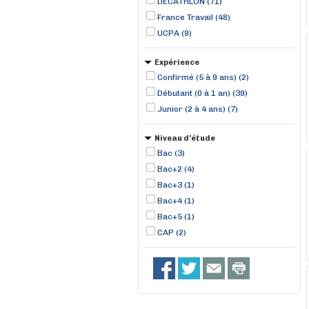
DECATHLON (71)
France Travail (48)
UCPA (9)
Expérience
Confirmé (5 à 9 ans) (2)
Débutant (0 à 1 an) (39)
Junior (2 à 4 ans) (7)
Niveau d'étude
Bac (3)
Bac+2 (4)
Bac+3 (1)
Bac+4 (1)
Bac+5 (1)
CAP (2)