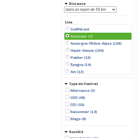
Distance
Lieu
Indifférent
Scionzier (7)
Auvergne-Rhône-Alpes (128)
Haute-Savoie (104)
Publier (16)
Épagny (14)
Ain (12)
Albertville (10)
Type de Contrat
Annecy (10)
Alternance (2)
Annemasse (10)
CDD (49)
Thoiry (9)
CDI (55)
Chamonix-Mont-Blanc (8)
Saisonnier (13)
Saint-Gervais-les-Bains (5)
Stage (9)
Neydens (4)
Société