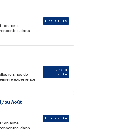
Lire la suite
 : on aime
 rencontre, dans
Lire la
llégien. nes de
suite
première expérience
et/ou Août
Lire la suite
 : on aime
 rencontre, dans