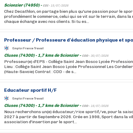
Scionzier (74950) -
CDI -
15/07/2026
Chez Decathlon, on partage bien plus qu'une passion pour le sport
profondément le commerce, celui qui se vit sur le terrain, dans la
chaque échange avec nos clients. Si tu es...
Professeur / Professeure d'éducation physique et spor
Emploi France Travail
Cluses (74300) - 1,7 kms de Scionzier -
CDD -
30/07/2026
Professeur(e) d'EPS - Collège Saint Jean Bosco Lycée Profession
Lieu : Collège Saint Jean Bosco Lycée Professionnel Les Cordelier
(Haute-Savoie) Contrat : CDD - de s...
Educateur sportif H/F
Emploi France Travail
Cluses (74300) - 1,7 kms de Scionzier -
CDD -
16/07/2026
Nous recherchons un(e) éducateur/rice sportif/ve, pour la sais
2027 à partir de Septembre 2026. Crée en 1998, Sport dans la vill
association d'insertion par le sport...