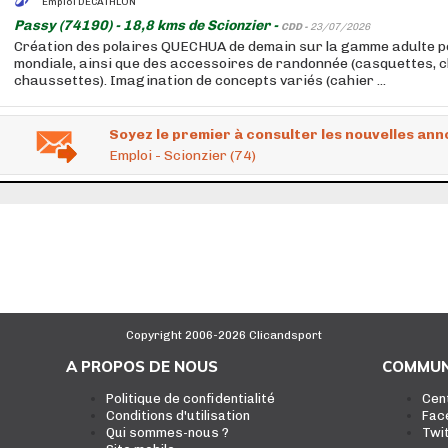
Emploi DECATHLON
Passy (74190) - 18,8 kms de Scionzier -
CDD -
23/07/2026
Création des polaires QUECHUA de demain sur la gamme adulte p
mondiale, ainsi que des accessoires de randonnée (casquettes, 
chaussettes). Imagination de concepts variés (cahier ...
Soyez le premier à consulter les nouvelles ann
Emploi - Scionzier (74)
Copyright 2006-2026 Clicandsport
A PROPOS DE NOUS
COMMUN
Politique de confidentialité
Cen
Conditions d'utilisation
Fac
Qui sommes-nous ?
Twi