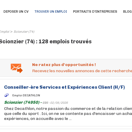
DEPOSER UN CV
TROUVER UN EMPLOI
PORTRAITS D'ENTREPRISES
BLOG
>
Emploi
Scionzier (74)
Scionzier (74) : 128 emplois trouvés
Ne ratez plus d'opportunités !
Recevez les nouvelles annonces de cette recherche
Conseiller-ère Services et Expériences Client (H/F)
Emploi DECATHLON
Scionzier (74950) -
CDI -
02/08/2026
Chez Decathlon, notre passion du commerce et de la relation clien
que celle du sport . Ici, on ne se contente pas d'encaisser un acha
expériences, on accueille avec le ...