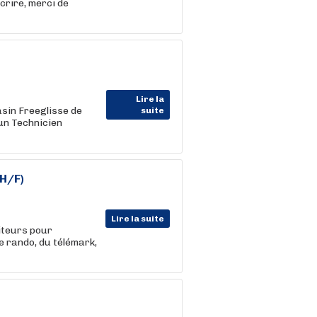
crire, merci de
Lire la
sin Freeglisse de
suite
 un Technicien
(H/F)
Lire la suite
iteurs pour
de rando, du télémark,