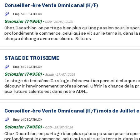
Conseiller-ère Vente Omnicanal (H/F)
Emploi DECATHLON
Scionzier (74950) -
CDD -
30/07/2026
Chez Decathlon, on partage bien plus qu'une passion pour le sport
profondément le commerce, celui qui se vit sur le terrain, dans la
chaque échange avec nos clients. Si tu es...
STAGE DE TROISIEME
Emploi DECATHLON
Scionzier (74950) -
Stage -
27/07/2026
Le stage de troisième Ce stage d'observation permet à chaque co
découvrir l'environnement professionnel. Offrir la chance de la 
aux futurs talents est dans notre ADN...
Conseiller-ère Vente Omnicanal (H/F) mois de Juillet 
Emploi DECATHLON
Scionzier (74950) -
CDD -
25/07/2026
Chez Decathlon, on partage bien plus qu'une passion pour le sport
profondément le commerce, celui qui se vit sur le terrain, dans la