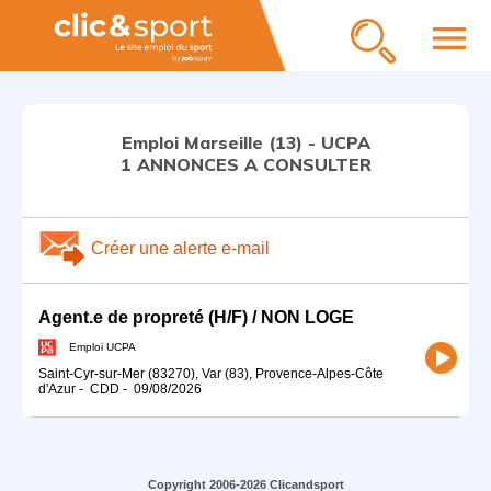
menu
Emploi Marseille (13) - UCPA
1 ANNONCES A CONSULTER
Créer une alerte e-mail
Agent.e de propreté (H/F) / NON LOGE
Emploi UCPA
Saint-Cyr-sur-Mer (83270), Var (83), Provence-Alpes-Côte
d'Azur
-
CDD
-
09/08/2026
Copyright 2006-2026 Clicandsport