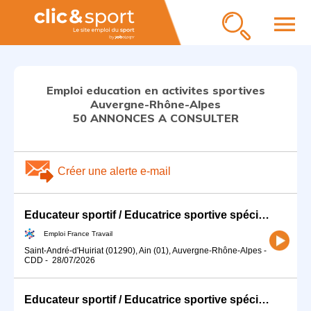
menu
Emploi education en activites sportives
Auvergne-Rhône-Alpes
50 ANNONCES A CONSULTER
Créer une alerte e-mail
Educateur sportif / Educatrice sportive spécialisé(e) en activité (H/F)
Emploi France Travail
Saint-André-d'Huiriat (01290), Ain (01), Auvergne-Rhône-Alpes
-
CDD
-
28/07/2026
Educateur sportif / Educatrice sportive spécialisé(e) en activité (H/F)