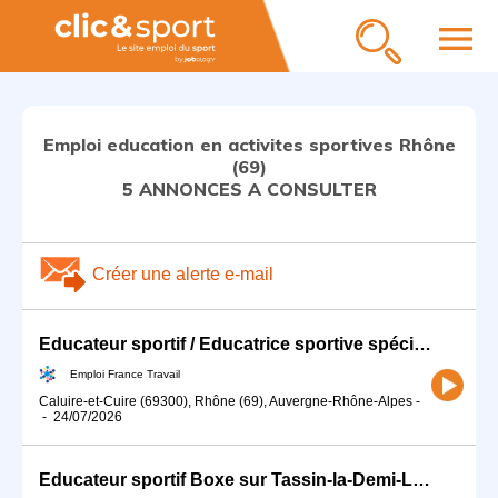
menu
Emploi education en activites sportives Rhône
(69)
5 ANNONCES A CONSULTER
Créer une alerte e-mail
Educateur sportif / Educatrice sportive spécialisé(e) en activité (H/F)
Emploi France Travail
Caluire-et-Cuire (69300), Rhône (69), Auvergne-Rhône-Alpes
-
-
24/07/2026
Educateur sportif Boxe sur Tassin-la-Demi-Lune (69) (H/F)