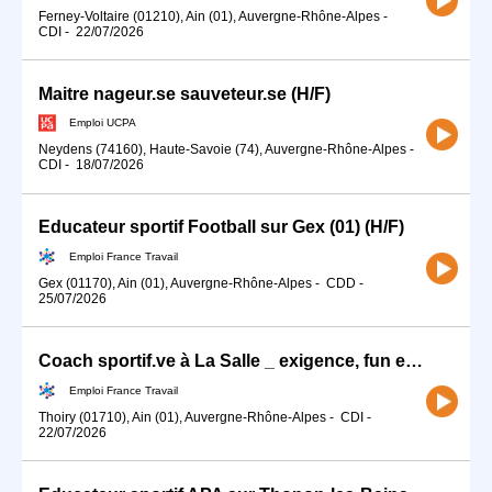
Ferney-Voltaire (01210), Ain (01), Auvergne-Rhône-Alpes
-
CDI
-
22/07/2026
Maitre nageur.se sauveteur.se (H/F)
Emploi UCPA
Neydens (74160), Haute-Savoie (74), Auvergne-Rhône-Alpes
-
CDI
-
18/07/2026
Educateur sportif Football sur Gex (01) (H/F)
Emploi France Travail
Gex (01170), Ain (01), Auvergne-Rhône-Alpes
-
CDD
-
25/07/2026
Coach sportif.ve à La Salle _ exigence, fun et bienveillance (H/F)
Emploi France Travail
Thoiry (01710), Ain (01), Auvergne-Rhône-Alpes
-
CDI
-
22/07/2026