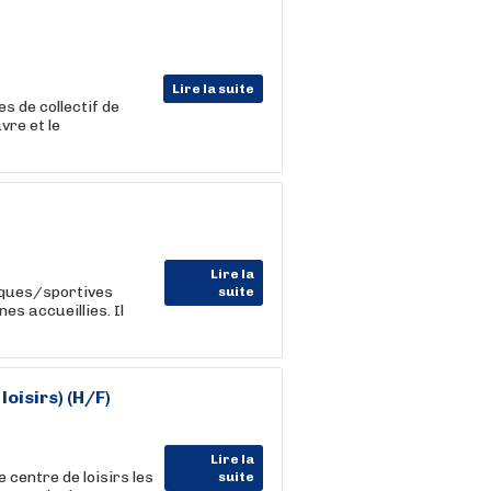
Lire la suite
es de collectif de
vre et le
Lire la
iques/sportives
suite
s accueillies. Il
loisirs) (H/F)
Lire la
centre de loisirs les
suite