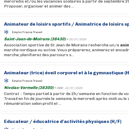
mercredis et/ou les vacances scolaires à partir de septembre 20
Proposer, organiser et animer des ...
Animateur
de loisirs sportifs / Animatrice de loisirs s
Emploi France Travail
Saint-Jean-de-Moirans (38430) -
29/07/2026
Association sportive de St Jean de Moirans recherche un/e
ani
marche nordique ou active. Vous préparerez, animerez et encadr
marche, planifierez des parcours s...
Animateur
(trice) éveil corporel et à la gymnastique (
Emploi France Travail
Nivolas-Vermelle (38300) -
CDD -
22/07/2026
Contrat - Temps partiel à partir de 2h/semaine en fonction de vos
Travail en fin de journée la semaine, le mercredi après-midi ou le
rémunération selon profil et ...
Educateur / éducatrice d'activités physiques (H/F)