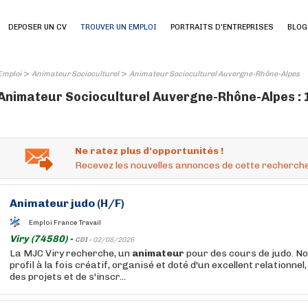
DEPOSER UN CV
TROUVER UN EMPLOI
PORTRAITS D'ENTREPRISES
BLOG
>
>
Emploi
Animateur Socioculturel
Animateur Socioculturel Auvergne-Rhône-Alpes
Animateur Socioculturel Auvergne-Rhône-Alpes : 
Ne ratez plus d'opportunités !
Recevez les nouvelles annonces de cette recherche
Animateur
judo (H/F)
Emploi France Travail
Viry (74580) -
CDI -
02/08/2026
La MJC Viry recherche, un
animateur
pour des cours de judo. N
profil à la fois créatif, organisé et doté d'un excellent relationne
des projets et de s'inscr...