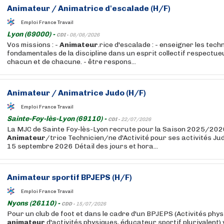
Animateur
/ Animatrice d'escalade (H/F)
Emploi France Travail
Lyon (69000) -
CDI -
08/08/2026
Vos missions : -
Animateur
.rice d'escalade : - enseigner les tec
fondamentales de la discipline dans un esprit collectif respectu
chacun et de chacune. - être respons...
Animateur
/ Animatrice Judo (H/F)
Emploi France Travail
Sainte-Foy-lès-Lyon (69110) -
CDI -
22/07/2026
La MJC de Sainte Foy-lès-Lyon recrute pour la Saison 2025/20
Animateur
/trice Technicien/ne d'Activité pour ses activités Jud
15 septembre 2026 Détail des jours et hora...
Animateur
sportif BPJEPS (H/F)
Emploi France Travail
Nyons (26110) -
CDD -
15/07/2026
Pour un club de foot et dans le cadre d'un BPJEPS (Activités phys
animateur
d'activités physiques, éducateur sportif plurivalent)