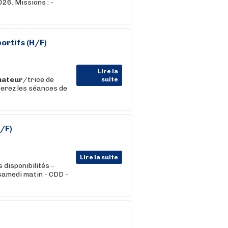
26. Missions : -
portifs (H/F)
Lire la
mateur
/trice de
suite
erez les séances de
H/F)
Lire la suite
 disponibilités -
 samedi matin - CDD -