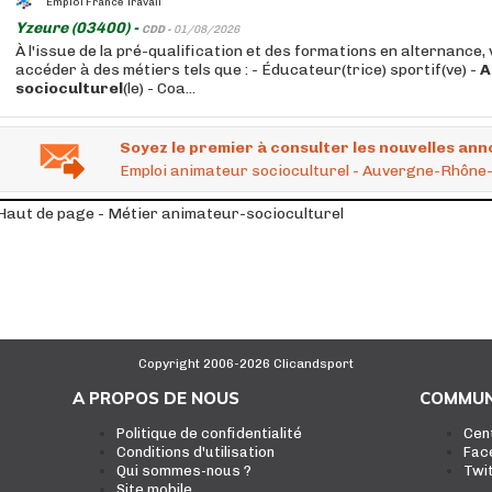
Emploi France Travail
Yzeure (03400) -
CDD -
01/08/2026
À l'issue de la pré-qualification et des formations en alternance
accéder à des métiers tels que : - Éducateur(trice) sportif(ve) -
A
socioculturel
(le) - Coa...
Soyez le premier à consulter les nouvelles ann
Emploi animateur socioculturel - Auvergne-Rhône
Haut de page - Métier animateur-socioculturel
Copyright 2006-2026 Clicandsport
A PROPOS DE NOUS
COMMUN
Politique de confidentialité
Cen
Conditions d'utilisation
Fac
Qui sommes-nous ?
Twi
Site mobile