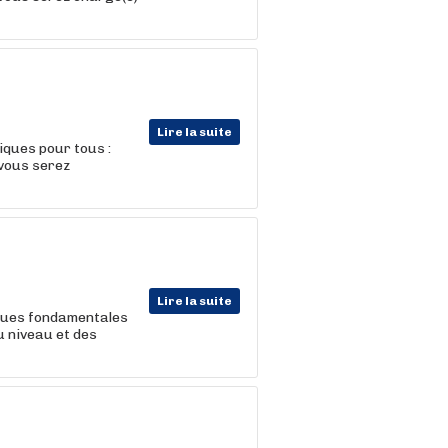
Lire la suite
iques pour tous :
 vous serez
Lire la suite
niques fondamentales
u niveau et des