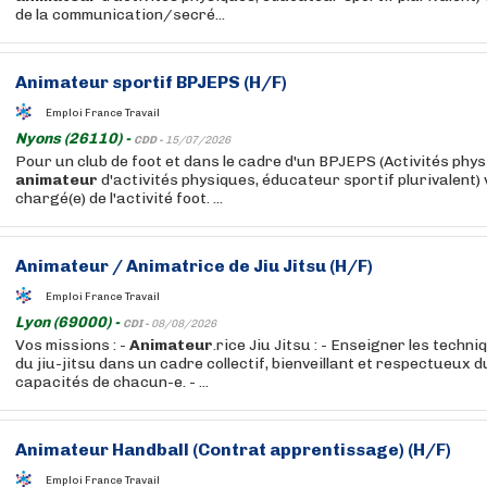
de la communication/secré...
Animateur
sportif BPJEPS (H/F)
Emploi France Travail
Nyons (26110) -
CDD -
15/07/2026
Pour un club de foot et dans le cadre d'un BPJEPS (Activités phys
animateur
d'activités physiques, éducateur sportif plurivalent)
chargé(e) de l'activité foot. ...
Animateur
/ Animatrice de Jiu Jitsu (H/F)
Emploi France Travail
Lyon (69000) -
CDI -
08/08/2026
Vos missions : -
Animateur
.rice Jiu Jitsu : - Enseigner les tech
du jiu-jitsu dans un cadre collectif, bienveillant et respectueux d
capacités de chacun-e. - ...
Animateur
Handball (Contrat apprentissage) (H/F)
Emploi France Travail