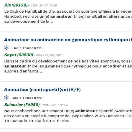
Die (26150) -
CDD -
28/07/2026
Le Club de Handball de Die, association sportive affiliée à la Féd
Handball, recrute un(e)
animateur
(trice) handball en alternance
au développement de la ...
Animateur
ou animatrice en gymnastique rythmique (
Emploi France Travail
Sayat (63530) -
CDD -
27/07/2026
Dans le cadre du développement de nos activités sportives, nous
animateur
(trice) en gymnastique rythmique pour encadrer et a
auprès d'enfants. ...
Animateur
(rice) sportif(ve) (H/F)
Emploi France Travail
Scionzier (74950) -
CDI -
24/07/2026
Nous recherchons activement un(e)
Animateur
Sportif /Animatr
des cours en soirée à compter de : Septembre 2026 Horaires : 1h3
19H45 puis 19H50 à 20H35 : deu...