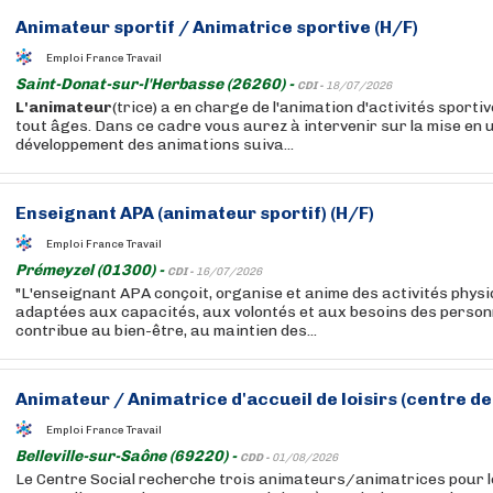
Animateur
sportif / Animatrice sportive (H/F)
Emploi France Travail
Saint-Donat-sur-l'Herbasse (26260) -
CDI -
18/07/2026
L'animateur
(trice) a en charge de l'animation d'activités sportiv
tout âges. Dans ce cadre vous aurez à intervenir sur la mise en u
développement des animations suiva...
Enseignant APA (
animateur
sportif) (H/F)
Emploi France Travail
Prémeyzel (01300) -
CDI -
16/07/2026
"L'enseignant APA conçoit, organise et anime des activités phys
adaptées aux capacités, aux volontés et aux besoins des personne
contribue au bien-être, au maintien des...
Animateur
/ Animatrice d'accueil de loisirs (centre de 
Emploi France Travail
Belleville-sur-Saône (69220) -
CDD -
01/08/2026
Le Centre Social recherche trois animateurs/animatrices pour le 