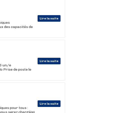
Lire la suite
hniques
eux des capacités de
Lire la suite
26 un/e
o Prise de poste le
Lire la suite
iques pour tous :
 vous serez chargé(e)