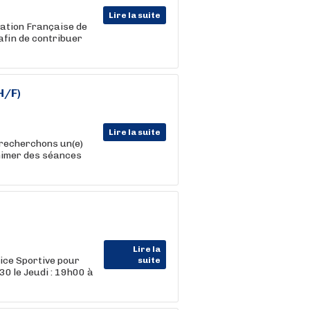
Lire la suite
ération Française de
 afin de contribuer
H/F)
Lire la suite
 recherchons un(e)
nimer des séances
Lire la
ice Sportive pour
suite
0 le Jeudi : 19h00 à