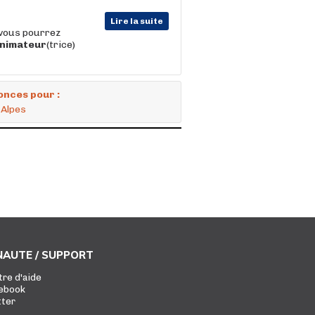
Lire la suite
, vous pourrez
nimateur
(trice)
onces pour :
-Alpes
AUTE / SUPPORT
tre d'aide
ebook
tter