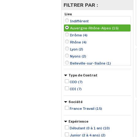
FILTRER PAR :
Lieu
Indifférent
Auvergne-Rhône-Alpes (15)
Drôme (4)
Rhône (4)
Lyon (2)
Nyons (2)
Belleville-sur-Saône (1)
Die (1)
Type de Contrat
Nivolas-Vermelle (1)
CDD (7)
Prémeyzel (1)
CDI (7)
Saint-Donat-sur-l'Herbasse (1)
Saint-Jean-de-Moirans (1)
Société
Sainte-Foy-lès-Lyon (1)
France Travail (15)
Sayat (1)
Expérience
Débutant (0 à 1 an) (10)
Junior (2 à 4 ans) (2)