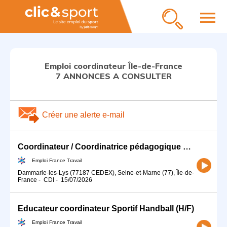
menu
Emploi coordinateur Île-de-France
7 ANNONCES A CONSULTER
Créer une alerte e-mail
Coordinateur / Coordinatrice pédagogique Win Sport School (H/F)
Emploi France Travail
Dammarie-les-Lys (77187 CEDEX), Seine-et-Marne (77), Île-de-
France
-
CDI
-
15/07/2026
Educateur coordinateur Sportif Handball (H/F)
Emploi France Travail