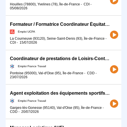
Houilles (78800), Yvelines (78), Île-de-France
-
CDI
-
05/08/2026
Formateur / Formatrice Coordinateur Équitation (H/F)
Emploi UCPA
La Courneuve (93120), Seine-Saint-Denis (93), Île-de-France
-
CDI
-
15/07/2026
Coordinateur de prestations de Loisirs-Contrat d'apprentissage (H/F)
Emploi France Travail
Pontoise (95000), Val-d'Oise (95), Île-de-France
-
CDD
-
23/07/2026
Agent exploitation des équipements sportifs (H/F)
Emploi France Travail
Garges-lès-Gonesse (95140), Val-d'Oise (95), Île-de-France
-
CDD
-
20/07/2026