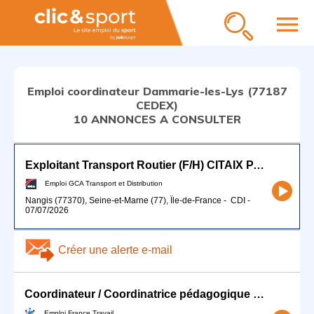
menu
Emploi coordinateur Dammarie-les-Lys (77187
CEDEX)
10 ANNONCES A CONSULTER
Exploitant Transport Routier (F/H) CITAIX PARIS
Emploi GCA Transport et Distribution
Nangis (77370), Seine-et-Marne (77), Île-de-France
-
CDI
-
07/07/2026
Créer une alerte e-mail
Coordinateur / Coordinatrice pédagogique Win Sport School (H/F)
Emploi France Travail