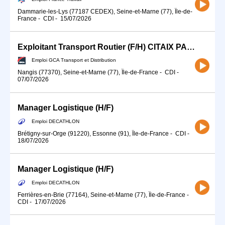
Dammarie-les-Lys (77187 CEDEX), Seine-et-Marne (77), Île-de-
France
-
CDI
-
15/07/2026
Exploitant Transport Routier (F/H) CITAIX PARIS
Emploi GCA Transport et Distribution
Nangis (77370), Seine-et-Marne (77), Île-de-France
-
CDI
-
07/07/2026
Manager Logistique (H/F)
Emploi DECATHLON
Brétigny-sur-Orge (91220), Essonne (91), Île-de-France
-
CDI
-
18/07/2026
Manager Logistique (H/F)
Emploi DECATHLON
Ferrières-en-Brie (77164), Seine-et-Marne (77), Île-de-France
-
CDI
-
17/07/2026