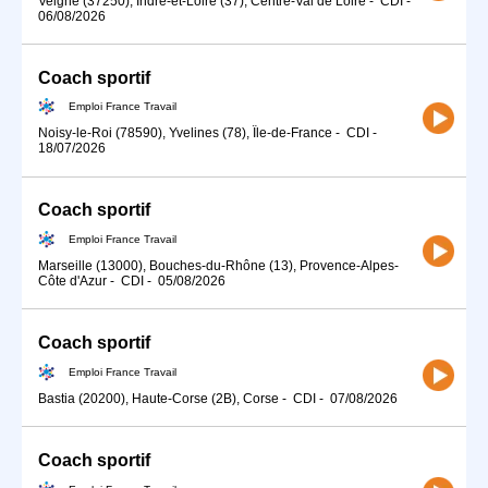
Veigné (37250), Indre-et-Loire (37), Centre-Val de Loire
-
CDI
-
06/08/2026
Coach sportif
Emploi France Travail
Noisy-le-Roi (78590), Yvelines (78), Île-de-France
-
CDI
-
18/07/2026
Coach sportif
Emploi France Travail
Marseille (13000), Bouches-du-Rhône (13), Provence-Alpes-
Côte d'Azur
-
CDI
-
05/08/2026
Coach sportif
Emploi France Travail
Bastia (20200), Haute-Corse (2B), Corse
-
CDI
-
07/08/2026
Coach sportif