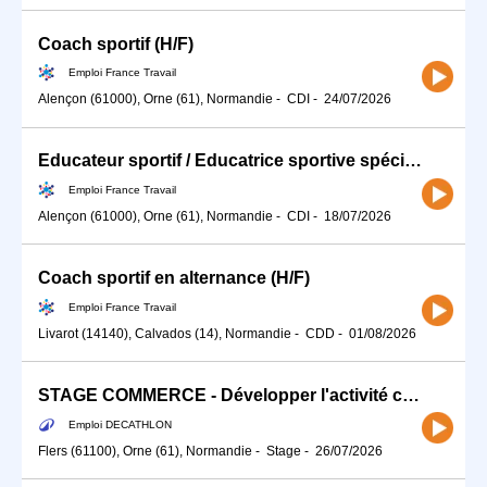
Coach sportif (H/F)
Emploi France Travail
Alençon (61000), Orne (61), Normandie
-
CDI
-
24/07/2026
Educateur sportif / Educatrice sportive spécialisé(e) en activité (H/F)
Emploi France Travail
Alençon (61000), Orne (61), Normandie
-
CDI
-
18/07/2026
Coach sportif en alternance (H/F)
Emploi France Travail
Livarot (14140), Calvados (14), Normandie
-
CDD
-
01/08/2026
STAGE COMMERCE - Développer l'activité commerciale de ton sport (H/F)
Emploi DECATHLON
Flers (61100), Orne (61), Normandie
-
Stage
-
26/07/2026