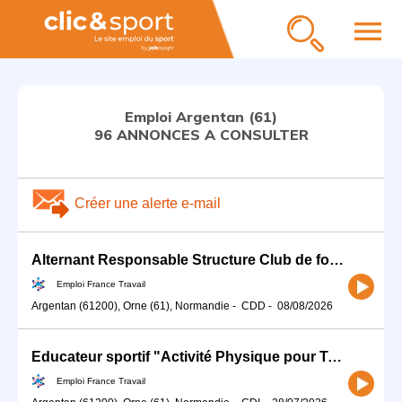
menu
Emploi Argentan (61)
96 ANNONCES A CONSULTER
Créer une alerte e-mail
Alternant Responsable Structure Club de football (H/F)
Emploi France Travail
Argentan (61200), Orne (61), Normandie
-
CDD
-
08/08/2026
Educateur sportif "Activité Physique pour Tous" (H/F)
Emploi France Travail