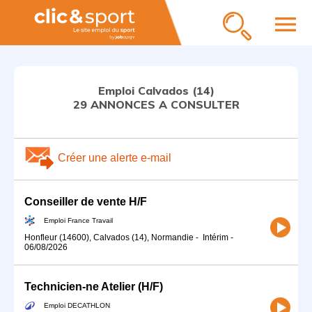
menu
Emploi Calvados (14)
29 ANNONCES A CONSULTER
Créer une alerte e-mail
Conseiller de vente H/F
Emploi France Travail
Honfleur (14600), Calvados (14), Normandie
-
Intérim
-
06/08/2026
Technicien-ne Atelier (H/F)
Emploi DECATHLON