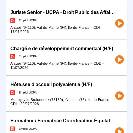
Juriste Senior - UCPA - Droit Public des Affaires (H/F)
Emploi UCPA
Arcueil (94110), Val-de-Marne (94), Île-de-France
-
CDI
-
17/07/2026
Chargé.e de développement commercial (H/F)
Emploi UCPA
Arcueil (94110), Val-de-Marne (94), Île-de-France
-
CDD
-
11/07/2026
Hôte.sse d'accueil polyvalent.e (H/F)
Emploi UCPA
Montigny-le-Bretonneux (78180), Yvelines (78), Île-de-France
-
CDI
-
30/07/2026
Formateur / Formatrice Coordinateur Équitation (H/F)
Emploi UCPA