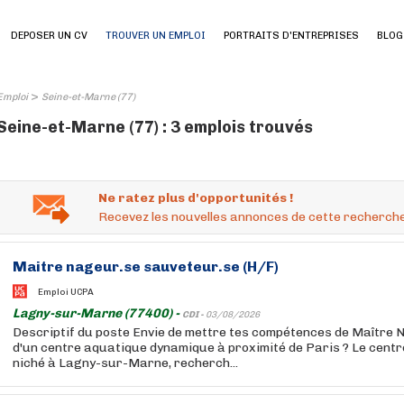
DEPOSER UN CV
TROUVER UN EMPLOI
PORTRAITS D'ENTREPRISES
BLOG
>
Emploi
Seine-et-Marne (77)
Seine-et-Marne (77) : 3 emplois trouvés
Ne ratez plus d'opportunités !
Recevez les nouvelles annonces de cette recherche
Maitre nageur.se sauveteur.se (H/F)
Emploi UCPA
Lagny-sur-Marne (77400) -
CDI -
03/08/2026
Descriptif du poste Envie de mettre tes compétences de Maître 
d'un centre aquatique dynamique à proximité de Paris ? Le centr
niché à Lagny-sur-Marne, recherch...