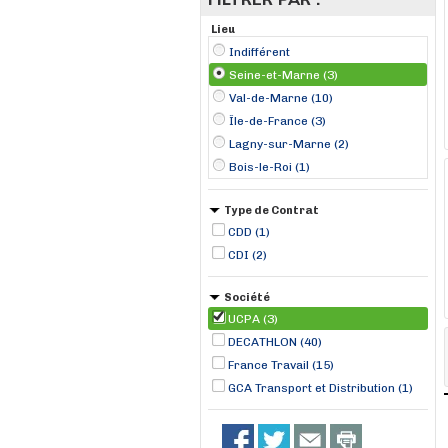
Lieu
Indifférent
Seine-et-Marne (3)
Val-de-Marne (10)
Île-de-France (3)
Lagny-sur-Marne (2)
Bois-le-Roi (1)
Type de Contrat
CDD (1)
CDI (2)
Société
UCPA (3)
DECATHLON (40)
France Travail (15)
GCA Transport et Distribution (1)