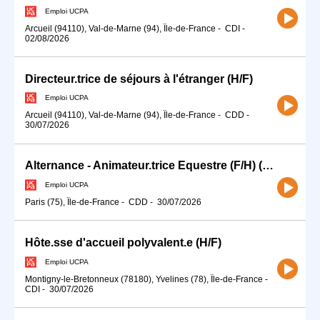
Emploi UCPA
Arcueil (94110), Val-de-Marne (94), Île-de-France
-
CDI
-
02/08/2026
Directeur.trice de séjours à l'étranger (H/F)
Emploi UCPA
Arcueil (94110), Val-de-Marne (94), Île-de-France
-
CDD
-
30/07/2026
Alternance - Animateur.trice Equestre (F/H) (H/F)
Emploi UCPA
Paris (75), Île-de-France
-
CDD
-
30/07/2026
Hôte.sse d'accueil polyvalent.e (H/F)
Emploi UCPA
Montigny-le-Bretonneux (78180), Yvelines (78), Île-de-France
-
CDI
-
30/07/2026