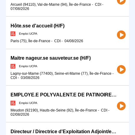
Arcueil (94110), Val-de-Marne (94), Île-de-France
-
CDI
-
07/08/2026
Hôte.sse d'accueil (H/F)
Emploi UCPA
Paris (75), Île-de-France
-
CDI
-
04/08/2026
Maitre nageur.se sauveteur.se (H/F)
Emploi UCPA
Lagny-sur-Marne (77400), Seine-et-Marne (77), Île-de-France
-
CDI
-
03/08/2026
EMPLOYE.E POLYVALENT.E DE PATINOIRE (H/F)
Emploi UCPA
Meudon (92190), Hauts-de-Seine (92), Île-de-France
-
CDI
-
02/08/2026
Directeur / Directrice d'Exploitation Adjoint/e (H/F)