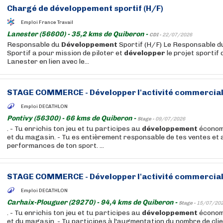
Chargé de
développement
sportif (H/F)
Emploi France Travail
Lanester (56600) - 35,2 kms de Quiberon -
CDI -
22/07/2026
Responsable du
Développement
Sportif (H/F) Le Responsable 
Sportif a pour mission de piloter et
développer
le projet sportif
Lanester en lien avec le...
STAGE COMMERCE -
Développer
l'activité commercial
Emploi DECATHLON
Pontivy (56300) - 66 kms de Quiberon -
Stage -
09/07/2026
. - Tu enrichis ton jeu et tu participes au
développement
économ
et du magasin. - Tu es entièrement responsable de tes ventes et 
performances de ton sport. ...
STAGE COMMERCE -
Développer
l'activité commercial
Emploi DECATHLON
Carhaix-Plouguer (29270) - 94,4 kms de Quiberon -
Stage -
15/07/20
. - Tu enrichis ton jeu et tu participes au
développement
économ
et du magasin. - Tu participes à l'augmentation du nombre de client