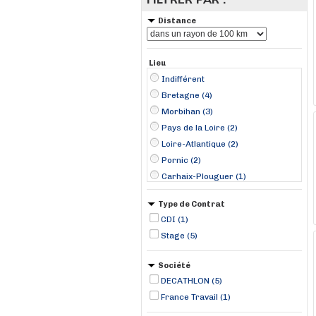
Distance
Lieu
Indifférent
Bretagne (4)
Morbihan (3)
Pays de la Loire (2)
Loire-Atlantique (2)
Pornic (2)
Carhaix-Plouguer (1)
Lanester (1)
Type de Contrat
Pontivy (1)
CDI (1)
Vannes (1)
Stage (5)
Société
DECATHLON (5)
France Travail (1)