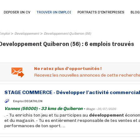
DEPOSER UN CV
TROUVER UN EMPLOI
PORTRAITS D'ENTREPRISES
BLOG
>
>
Emploi
Developpement
Developpement Quiberon (56)
Developpement Quiberon (56) : 6 emplois trouvés
Ne ratez plus d'opportunités !
Recevez les nouvelles annonces de cette recherche
STAGE COMMERCE -
Développer
l'activité commercial
Emploi DECATHLON
Vannes (56000) - 33 kms de Quiberon -
Stage -
26/07/2026
. - Tu enrichis ton jeu et tu participes au
développement
économ
et du magasin. - Tu es entièrement responsable de tes ventes et 
performances de ton sport. ...