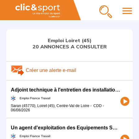
menu
Emploi Loiret (45)
20 ANNONCES A CONSULTER
Créer une alerte e-mail
Adjoint technique à l'entretien des installations sportives (H/F)
Emploi France Travail
Saran (45770), Loiret (45), Centre-Val de Loire
-
CDD
-
06/08/2026
Un agent d'exploitation des Equipements Sportifs (h/f) (H/F)
Emploi France Travail