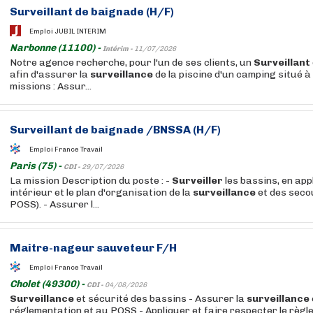
Surveillant
de
baignade
(H/F)
Emploi JUBIL INTERIM
Narbonne (11100) -
Intérim -
11/07/2026
Notre agence recherche, pour l'un de ses clients, un
Surveillant
afin d'assurer la
surveillance
de la piscine d'un camping situé à
missions : Assur...
Surveillant
de
baignade
/BNSSA (H/F)
Emploi France Travail
Paris (75) -
CDI -
29/07/2026
La mission Description du poste : -
Surveiller
les bassins, en app
intérieur et le plan d'organisation de la
surveillance
et des seco
POSS). - Assurer l...
Maitre-nageur sauveteur F/H
Emploi France Travail
Cholet (49300) -
CDI -
04/08/2026
Surveillance
et sécurité des bassins - Assurer la
surveillance
réglementation et au POSS - Appliquer et faire respecter le règl