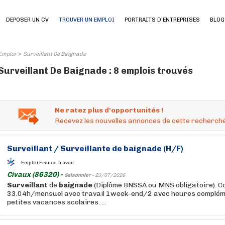
DEPOSER UN CV
TROUVER UN EMPLOI
PORTRAITS D'ENTREPRISES
BLOG
>
Emploi
Surveillant De Baignade
Surveillant De Baignade : 8 emplois trouvés
Ne ratez plus d'opportunités !
Recevez les nouvelles annonces de cette recherche
Surveillant
/
Surveillante
de
baignade
(H/F)
Emploi France Travail
Civaux (86320) -
Saisonnier -
23/07/2026
Surveillant
de
baignade
(Diplôme BNSSA ou MNS obligatoire). C
33.04h/mensuel avec travail 1week-end/2 avec heures complém
petites vacances scolaires. ...