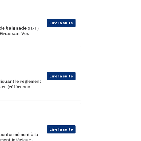
Lire la suite
de
baignade
(H/F)
 Gruissan. Vos
Lire la suite
liquant le règlement
urs (référence
Lire la suite
conformément à la
ement intérieur -