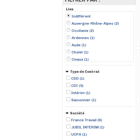
Lieu
Indifférent
Auvergne-Rhône-Alpes (2)
Occitanie (2)
Ardennes (1)
Aude (1)
Cholet (1)
Civaux (1)
Clermont-Ferrand (1)
Type de Contrat
Montauban (1)
CDD (1)
Mouzon (1)
CDI (5)
Narbonne (1)
Intérim (1)
Neydens (1)
Saisonnier (1)
Société
France Travail (6)
JUBIL INTERIM (1)
UCPA (1)