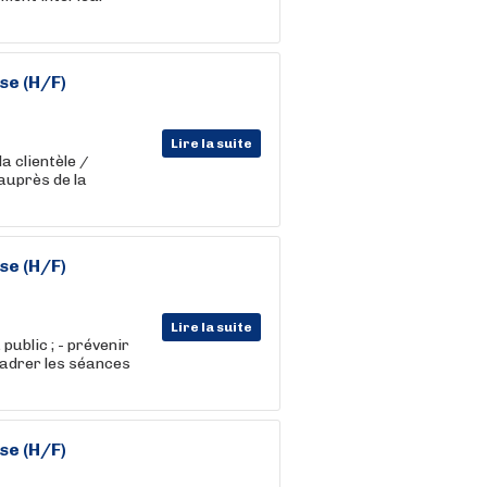
se (H/F)
Lire la suite
la clientèle /
auprès de la
se (H/F)
Lire la suite
public ; - prévenir
cadrer les séances
se (H/F)