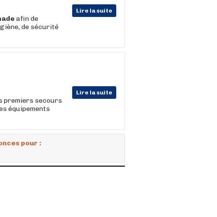
Lire la suite
nade
afin de
ygiène, de sécurité
Lire la suite
les premiers secours
 les équipements
onces pour :