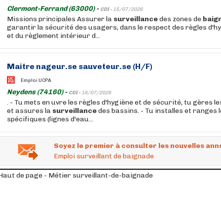
Clermont-Ferrand (63000) -
CDI -
15/07/2026
Missions principales Assurer la
surveillance
des zones de
baig
garantir la sécurité des usagers, dans le respect des règles d'h
et du règlement intérieur d...
Maitre nageur.se sauveteur.se (H/F)
Emploi UCPA
Neydens (74160) -
CDI -
18/07/2026
. - Tu mets en uvre les règles d'hygiène et de sécurité, tu gères 
et assures la
surveillance
des bassins. - Tu installes et ranges
spécifiques (lignes d'eau...
Soyez le premier à consulter les nouvelles ann
Emploi surveillant de baignade
Haut de page - Métier surveillant-de-baignade