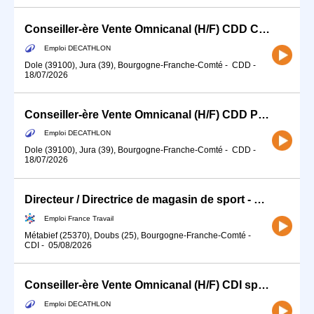
Conseiller-ère Vente Omnicanal (H/F) CDD Cycle Septembre / Novembre
Emploi DECATHLON
Dole (39100), Jura (39), Bourgogne-Franche-Comté
-
CDD
-
18/07/2026
Conseiller-ère Vente Omnicanal (H/F) CDD Pêche/Chasse Juillet / Août
Emploi DECATHLON
Dole (39100), Jura (39), Bourgogne-Franche-Comté
-
CDD
-
18/07/2026
Directeur / Directrice de magasin de sport - Station de Métabief (H/F)
Emploi France Travail
Métabief (25370), Doubs (25), Bourgogne-Franche-Comté
-
CDI
-
05/08/2026
Conseiller-ère Vente Omnicanal (H/F) CDI spécialité Pêche (et Chasse)
Emploi DECATHLON