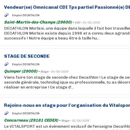
Vendeur(se) Omnicanal CDI Tps partiel Passionné(e)
Emploi DECATHLON
Saint-Martin-des-Champs (29600) -
CDI -
04/08/2026
DECATHLON Morlaix, une équipe dans laquelle il fait bon travaill
DECATHLON Morlaix existe depuis 1996 et a connu deux agran
successifs ! Notre équipe a beau être à taille hu...
STAGE DE SECONDE
Emploi DECATHLON
Quimper (29000) -
Stage -
04/08/2026
Viens faire ton stage de seconde chez Decathlon ! Le stage de s
seconde générale, technologique ou professionnelle, tu as désor
réaliser en entreprise ! Ce stage d'...
Rejoins-nous en stage pour l'organisation du Vitalspor
Emploi DECATHLON
Concarneau (29181 CEDEX) -
Stage -
02/08/2026
Le VITALSPORT est un événement exclusif de l'enseigne Decathlo