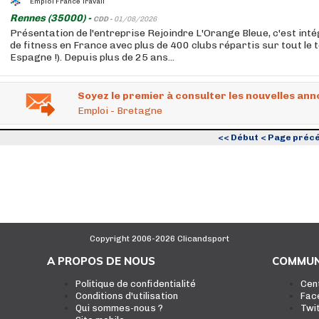
Emploi France Travail
Rennes (35000) -
CDD -
01/08/2026
Présentation de l'entreprise Rejoindre L'Orange Bleue, c'est int
de fitness en France avec plus de 400 clubs répartis sur tout le t
Espagne !). Depuis plus de 25 ans...
Soyez le premier à consulter les nouvelles ann
Emploi - Bretagne
<< Début
< Page préc
Copyright 2006-2026 Clicandsport
A PROPOS DE NOUS
COMMUN
Politique de confidentialité
Cen
Conditions d'utilisation
Fac
Qui sommes-nous ?
Twi