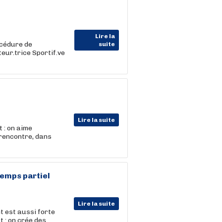
Lire la
océdure de
suite
eur.trice Sportif.ve
Lire la suite
 : on aime
 rencontre, dans
Temps partiel
Lire la suite
t est aussi forte
t : on crée des