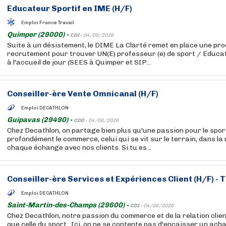
Educateur Sportif en IME (H/F)
Emploi France Travail
Quimper (29000) -
CDI -
04/08/2026
Suite à un désistement, le DIME La Clarté remet en place une pr
recrutement pour trouver UN(E) professeur (e) de sport / Educat
à l'accueil de jour (SEES à Quimper et SIP...
Conseiller-ère Vente Omnicanal (H/F)
Emploi DECATHLON
Guipavas (29490) -
CDD -
04/08/2026
Chez Decathlon, on partage bien plus qu'une passion pour le sport
profondément le commerce, celui qui se vit sur le terrain, dans la
chaque échange avec nos clients. Si tu es...
Conseiller-ère Services et Expériences Client (H/F) - 
Emploi DECATHLON
Saint-Martin-des-Champs (29600) -
CDI -
04/08/2026
Chez Decathlon, notre passion du commerce et de la relation clien
que celle du sport . Ici, on ne se contente pas d'encaisser un acha