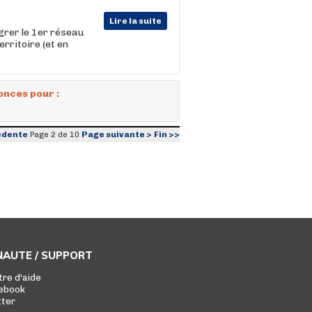
Lire la suite
égrer le 1er réseau
erritoire (et en
onces pour :
édente
Page suivante >
Fin >>
Page 2 de 10
AUTE / SUPPORT
tre d'aide
ebook
tter