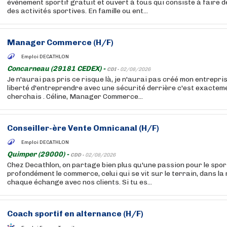
événement sportif gratuit et ouvert à tous qui consiste à faire d
des activités sportives. En famille ou ent...
Manager Commerce (H/F)
Emploi DECATHLON
Concarneau (29181 CEDEX) -
CDI -
02/08/2026
Je n'aurai pas pris ce risque là, je n'aurai pas créé mon entrepri
liberté d'entreprendre avec une sécurité derrière c'est exacteme
cherchais . Céline, Manager Commerce...
Conseiller-ère Vente Omnicanal (H/F)
Emploi DECATHLON
Quimper (29000) -
CDD -
02/08/2026
Chez Decathlon, on partage bien plus qu'une passion pour le sport
profondément le commerce, celui qui se vit sur le terrain, dans la
chaque échange avec nos clients. Si tu es...
Coach sportif en alternance (H/F)