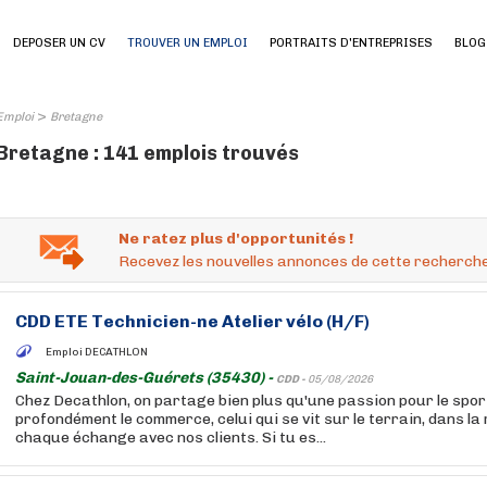
DEPOSER UN CV
TROUVER UN EMPLOI
PORTRAITS D'ENTREPRISES
BLOG
>
Emploi
Bretagne
Bretagne : 141 emplois trouvés
Ne ratez plus d'opportunités !
Recevez les nouvelles annonces de cette recherche
CDD ETE Technicien-ne Atelier vélo (H/F)
Emploi DECATHLON
Saint-Jouan-des-Guérets (35430) -
CDD -
05/08/2026
Chez Decathlon, on partage bien plus qu'une passion pour le sport
profondément le commerce, celui qui se vit sur le terrain, dans la
chaque échange avec nos clients. Si tu es...