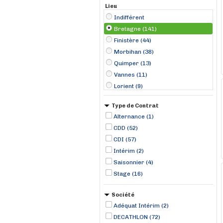
Lieu
Indifférent
Bretagne (141)
Finistère (44)
Morbihan (38)
Quimper (13)
Vannes (11)
Lorient (9)
Rennes (8)
Type de Contrat
Brest (6)
Alternance (1)
Guipavas (6)
CDD (52)
Saint-Jouan-des-Guérets (6)
CDI (57)
Saint-Martin-des-Champs (6)
Intérim (2)
Tréguex (6)
Saisonnier (4)
Pontivy (5)
Stage (16)
Société
Adéquat Intérim (2)
DECATHLON (72)