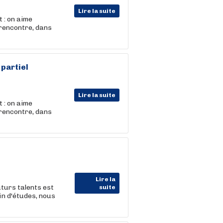
Lire la suite
 : on aime
 rencontre, dans
partiel
Lire la suite
 : on aime
 rencontre, dans
Lire la
uturs talents est
suite
in d'études, nous