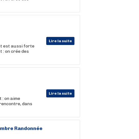
Lire la suite
t est aussi forte
t : on crée des
Lire la suite
 : on aime
 rencontre, dans
tembre Randonnée