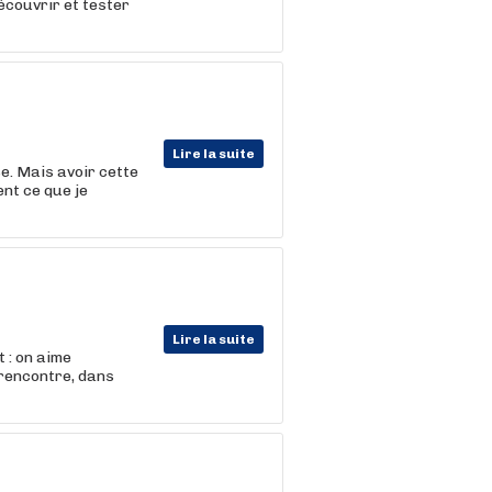
écouvrir et tester
Lire la suite
se. Mais avoir cette
nt ce que je
Lire la suite
 : on aime
 rencontre, dans