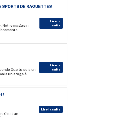
 DE SPORTS DE RAQUETTES
Lire la
er. Notre magasin
suite
dissements
Lire la
econde Que tu sois en
suite
mais un stage à
t !
Lire la suite
n. C'est un