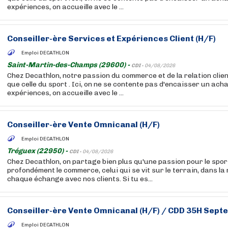
expériences, on accueille avec le ...
Conseiller-ère Services et Expériences Client (H/F)
Emploi DECATHLON
Saint-Martin-des-Champs (29600) -
CDI -
04/08/2026
Chez Decathlon, notre passion du commerce et de la relation clien
que celle du sport . Ici, on ne se contente pas d'encaisser un acha
expériences, on accueille avec le ...
Conseiller-ère Vente Omnicanal (H/F)
Emploi DECATHLON
Tréguex (22950) -
CDI -
04/08/2026
Chez Decathlon, on partage bien plus qu'une passion pour le sport
profondément le commerce, celui qui se vit sur le terrain, dans la
chaque échange avec nos clients. Si tu es...
Conseiller-ère Vente Omnicanal (H/F) / CDD 35H Sep
Emploi DECATHLON