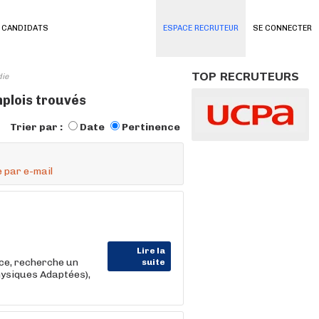
 CANDIDATS
ESPACE RECRUTEUR
SE CONNECTER
TOP RECRUTEURS
die
mplois trouvés
Trier par :
Date
Pertinence
 par e-mail
Lire la
nce, recherche un
suite
hysiques Adaptées),