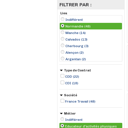
FILTRER PAR :
Lieu
Indifférent
Normandie (49)
Manche (14)
Calvados (13)
Cherbourg (3)
Alençon (2)
Argentan (2)
Flers (2)
Type de Contrat
Saint-Hilaire-du-Harcouët (2)
CDD (22)
Avranches (1)
CDI (18)
Beaumont-Hague (1)
Bernay (1)
Société
Courseulles-sur-Mer (1)
France Travail (49)
Coutances (1)
Métier
Indifférent
Educateur d'activités physiques