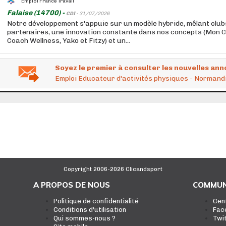
Emploi France Travail
Falaise (14700) -
CDI -
31/07/2026
Notre développement s'appuie sur un modèle hybride, mêlant club
partenaires, une innovation constante dans nos concepts (Mon 
Coach Wellness, Yako et Fitzy) et un...
Soyez le premier à consulter les nouvelles ann
Emploi Educateur d'activités physiques - Normand
Copyright 2006-2026 Clicandsport
A PROPOS DE NOUS
COMMUN
Politique de confidentialité
Cen
Conditions d'utilisation
Fac
Qui sommes-nous ?
Twi