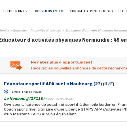
DEPOSER UN CV
TROUVER UN EMPLOI
PORTRAITS D'ENTREPRISES
BLOG
>
>
Emploi
Educateur d'activités physiques
Educateur d'activités physiques Norman
Educateur d'activités physiques Normandie : 49 e
Ne ratez plus d'opportunités !
Recevez les nouvelles annonces de cette recherche
Educateur sportif APA sur Le Neubourg (27) (H/F)
Emploi France Travail
Le Neubourg (27110) -
CDD -
06/08/2026
Ownsport, l'agence de coaching sportif à domicile leader en Fra
Coach sportif(ve) titulaire d'une Licence STAPS APA (Activités P
d'un Master STAPS APA ou équivalent...