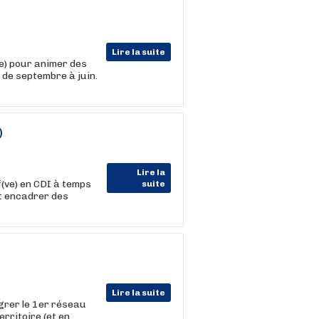
Lire la suite
ve) pour animer des
 de septembre à juin.
)
Lire la
(ve) en CDI à temps
suite
et encadrer des
Lire la suite
égrer le 1er réseau
erritoire (et en