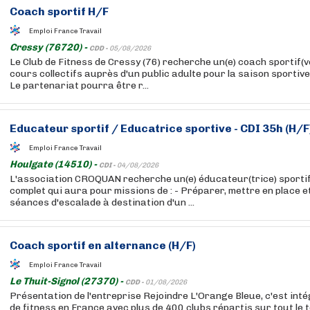
Coach sportif H/F
Emploi France Travail
Cressy (76720) -
CDD -
05/08/2026
Le Club de Fitness de Cressy (76) recherche un(e) coach sportif(
cours collectifs auprès d'un public adulte pour la saison sportive
Le partenariat pourra être r...
Educateur sportif / Educatrice sportive - CDI 35h (H/F
Emploi France Travail
Houlgate (14510) -
CDI -
04/08/2026
L'association CROQUAN recherche un(e) éducateur(trice) sportif
complet qui aura pour missions de : - Préparer, mettre en place 
séances d'escalade à destination d'un ...
Coach sportif en alternance (H/F)
Emploi France Travail
Le Thuit-Signol (27370) -
CDD -
01/08/2026
Présentation de l'entreprise Rejoindre L'Orange Bleue, c'est int
de fitness en France avec plus de 400 clubs répartis sur tout le t