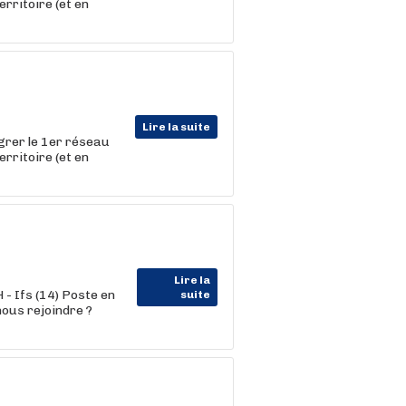
erritoire (et en
Lire la suite
égrer le 1er réseau
erritoire (et en
Lire la
- Ifs (14) Poste en
suite
nous rejoindre ?