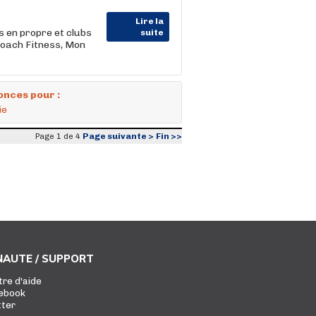
Lire la
s en propre et clubs
suite
Coach Fitness, Mon
onces pour :
ie
Page suivante >
Fin >>
Page 1 de 4
AUTE / SUPPORT
tre d'aide
ebook
tter