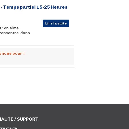
 - Temps partiel 15-25 Heures
Lire la suite
 : on aime
 rencontre, dans
onces pour :
AUTE / SUPPORT
tre d'aide