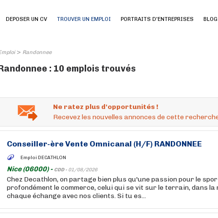
DEPOSER UN CV
TROUVER UN EMPLOI
PORTRAITS D'ENTREPRISES
BLOG
>
Emploi
Randonnee
Randonnee : 10 emplois trouvés
Ne ratez plus d'opportunités !
Recevez les nouvelles annonces de cette recherche
Conseiller-ère Vente Omnicanal (H/F)
RANDONNEE
Emploi DECATHLON
Nice (06000) -
CDD -
01/08/2026
Chez Decathlon, on partage bien plus qu'une passion pour le sport
profondément le commerce, celui qui se vit sur le terrain, dans la
chaque échange avec nos clients. Si tu es...