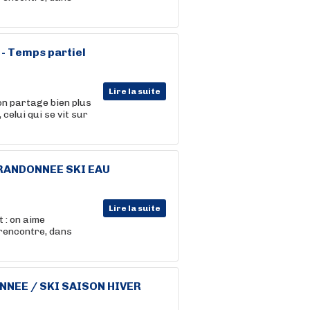
 - Temps partiel
Lire la suite
on partage bien plus
celui qui se vit sur
RANDONNEE
SKI EAU
Lire la suite
 : on aime
 rencontre, dans
NNEE
/ SKI SAISON HIVER