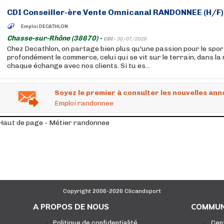
CDI Conseiller-ère Vente Omnicanal
RANDONNEE
(H/F)
Emploi DECATHLON
Chasse-sur-Rhône (38670) -
CDI -
30/07/2026
Chez Decathlon, on partage bien plus qu'une passion pour le sport
profondément le commerce, celui qui se vit sur le terrain, dans la
chaque échange avec nos clients. Si tu es...
Soyez le premier à consulter les nouvelles ann
Emploi randonnee
Haut de page - Métier randonnee
Copyright 2006-2026 Clicandsport
A PROPOS DE NOUS
COMMUN
Politique de confidentialité
Cen