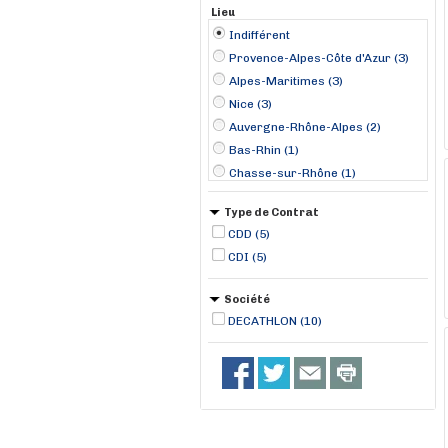
Lieu
Indifférent
Provence-Alpes-Côte d'Azur (3)
Alpes-Maritimes (3)
Nice (3)
Auvergne-Rhône-Alpes (2)
Bas-Rhin (1)
Chasse-sur-Rhône (1)
Herblay (1)
Type de Contrat
La Teste-de-Buch (1)
CDD (5)
Saint-Doulchard (1)
CDI (5)
Saint-Herblain (1)
Strasbourg (1)
Société
Valence (1)
DECATHLON (10)