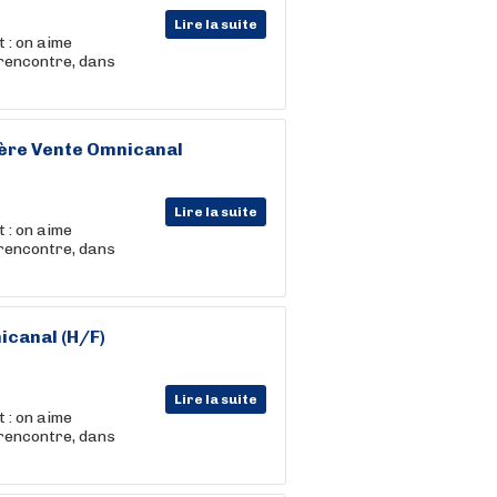
Lire la suite
 : on aime
 rencontre, dans
-ère Vente Omnicanal
Lire la suite
 : on aime
 rencontre, dans
icanal (H/F)
Lire la suite
 : on aime
 rencontre, dans