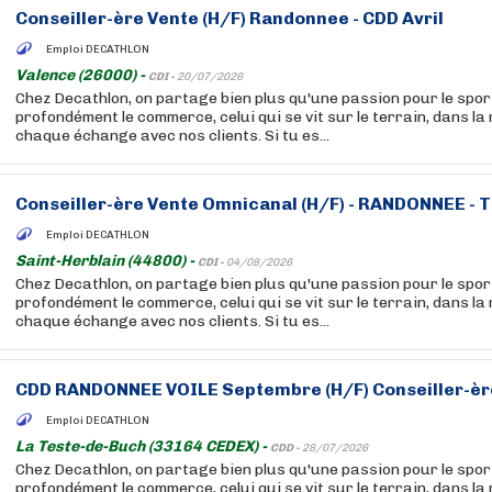
Conseiller-ère Vente (H/F)
Randonnee
- CDD Avril
Emploi DECATHLON
Valence (26000) -
CDI -
20/07/2026
Chez Decathlon, on partage bien plus qu'une passion pour le sport
profondément le commerce, celui qui se vit sur le terrain, dans la
chaque échange avec nos clients. Si tu es...
Conseiller-ère Vente Omnicanal (H/F) -
RANDONNEE
- 
Emploi DECATHLON
Saint-Herblain (44800) -
CDI -
04/08/2026
Chez Decathlon, on partage bien plus qu'une passion pour le sport
profondément le commerce, celui qui se vit sur le terrain, dans la
chaque échange avec nos clients. Si tu es...
CDD
RANDONNEE
VOILE Septembre (H/F) Conseiller-è
Emploi DECATHLON
La Teste-de-Buch (33164 CEDEX) -
CDD -
28/07/2026
Chez Decathlon, on partage bien plus qu'une passion pour le sport
profondément le commerce, celui qui se vit sur le terrain, dans la