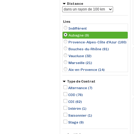
Distance
Lieu
Indifférent
Aubagne (9)
Provence-Alpes-Côte d'Azur (160)
Bouches-du-Rhône (91)
Vaucluse (32)
Marseille (21)
Aix-en-Provence (14)
Le Pontet (12)
Type de Contrat
Avignon (10)
Alternance (7)
Bouc-Bel-Air (10)
CDD (76)
Martigues (8)
CDI (62)
Vitrolles (8)
Intérim (1)
La Garde (7)
Saisonnier (1)
Fréjus (6)
Stage (9)