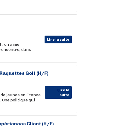
Lire la suite
 : on aime
 rencontre, dans
Raquettes Golf (H/F)
Lire la
s de jeunes en France
suite
 Une politique qui
périences Client (H/F)