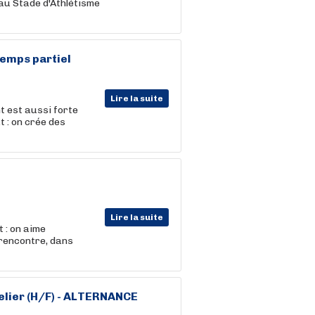
au Stade d'Athlétisme
Temps partiel
Lire la suite
t est aussi forte
t : on crée des
Lire la suite
 : on aime
 rencontre, dans
lier (H/F) - ALTERNANCE