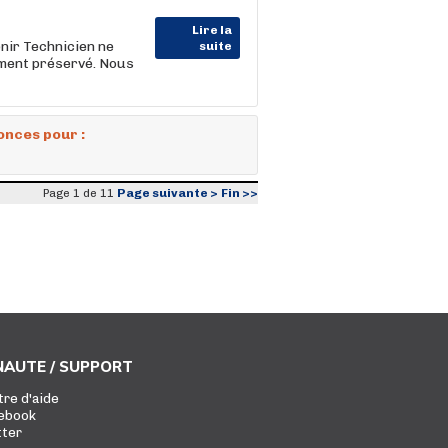
Lire la
r Technicien ne
suite
ement préservé. Nous
onces pour :
Page suivante >
Fin >>
Page 1 de 11
AUTE / SUPPORT
tre d'aide
ebook
tter