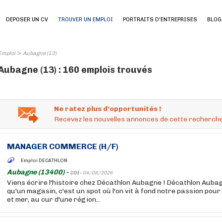
DEPOSER UN CV
TROUVER UN EMPLOI
PORTRAITS D'ENTREPRISES
BLOG
>
Emploi
Aubagne (13)
Aubagne (13) : 160 emplois trouvés
Ne ratez plus d'opportunités !
Recevez les nouvelles annonces de cette recherche
MANAGER COMMERCE (H/F)
Emploi DECATHLON
Aubagne (13400) -
CDI -
04/08/2026
Viens écrire l'histoire chez Décathlon Aubagne ! Décathlon Aubagn
qu'un magasin, c'est un spot où l'on vit à fond notre passion pour 
et mer, au cur d'une région...