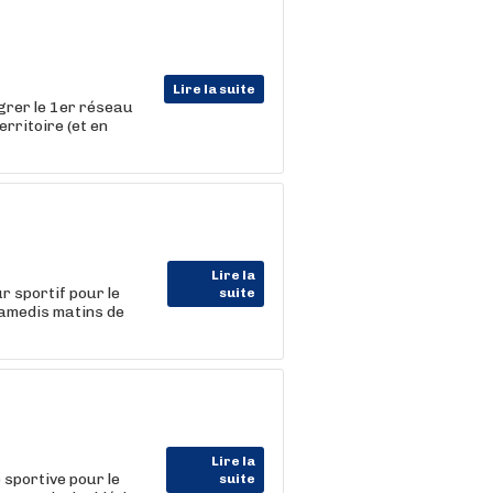
Lire la suite
égrer le 1er réseau
erritoire (et en
Lire la
 sportif pour le
suite
samedis matins de
Lire la
sportive pour le
suite