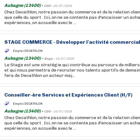
Aubagne (13400) -
CDD -
20/07/2026
Chez Decathlon, notre passion du commerce et de la relation clien
que celle du sport . Ici, on ne se contente pas d'encaisser un acha
expériences, on accueille avec le ...
STAGE COMMERCE - Développer l'activité commerciale
Emploi DECATHLON
Aubagne (13400) -
Stage -
18/07/2026
Le Stage est une stratégie qui contribue au parcours de millier
et qui nous permettra de recruter nos talents sportifs de demain.
fera de Decathlon un acteur maj...
Conseiller-ère Services et Expériences Client (H/F)
Emploi DECATHLON
Aubagne (13400) -
CDD -
18/07/2026
Chez Decathlon, notre passion du commerce et de la relation clien
que celle du sport . Ici, on ne se contente pas d'encaisser un acha
expériences, on accueille avec le ...