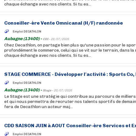
chaque échange avec nos clients. Si tu es...
Conseiller-ère Vente Omnicanal (H/F) randonnée
Emploi DECATHLON
Aubagne (13400) -
CDI -
28/07/2026
Chez Decathlon, on partage bien plus qu'une passion pour le sport
profondément le commerce, celui qui se vit sur le terrain, dans la
chaque échange avec nos clients. Si tu es...
STAGE COMMERCE - Développer l'activité : Sports Co, 
Emploi DECATHLON
Aubagne (13400) -
Stage -
20/07/2026
Le Stage est une stratégie qui contribue au parcours de millier
et qui nous permettra de recruter nos talents sportifs de demain.
fera de Decathlon un acteur maj...
CDD SAISON JUIN à AOUT Conseiller-ère Services et Ex
Emploi DECATHLON