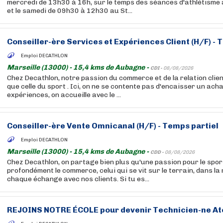
mercredi de 13h30 à 16h, sur le temps des séances d'athlétisme 
et le samedi de 09h30 à 12h30 au St...
Conseiller-ère Services et Expériences Client (H/F) - 
Emploi DECATHLON
Marseille (13000) - 15,4 kms de Aubagne -
CDI -
08/08/2026
Chez Decathlon, notre passion du commerce et de la relation clien
que celle du sport . Ici, on ne se contente pas d'encaisser un acha
expériences, on accueille avec le ...
Conseiller-ère Vente Omnicanal (H/F) - Temps partiel
Emploi DECATHLON
Marseille (13000) - 15,4 kms de Aubagne -
CDD -
08/08/2026
Chez Decathlon, on partage bien plus qu'une passion pour le sport
profondément le commerce, celui qui se vit sur le terrain, dans la
chaque échange avec nos clients. Si tu es...
REJOINS NOTRE ÉCOLE pour devenir Technicien-ne Ate