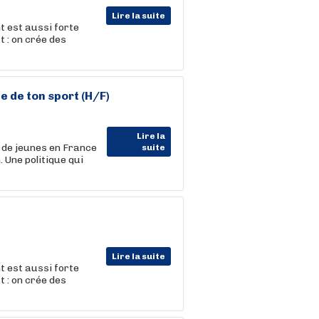
Lire la suite
t est aussi forte
t : on crée des
 de ton sport (H/F)
Lire la
s de jeunes en France
suite
 Une politique qui
Lire la suite
t est aussi forte
t : on crée des