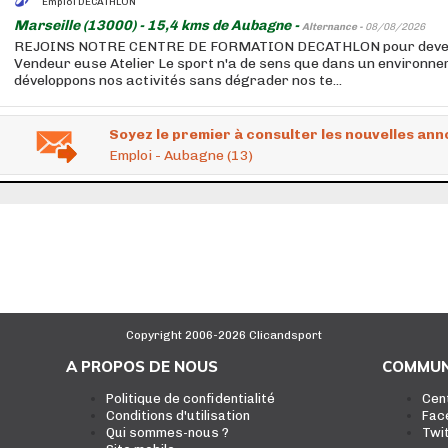
Emploi DECATHLON
Marseille (13000) - 15,4 kms de Aubagne -
Alternance -
08/08/2026
REJOINS NOTRE CENTRE DE FORMATION DECATHLON pour deveni
Vendeur euse Atelier Le sport n'a de sens que dans un environn
développons nos activités sans dégrader nos te...
Soyez le premier à consulter les nouvelles ann
Emploi - Aubagne (13)
Copyright 2006-2026 Clicandsport
A PROPOS DE NOUS
COMMUN
Politique de confidentialité
Cen
Conditions d'utilisation
Fac
Qui sommes-nous ?
Twi