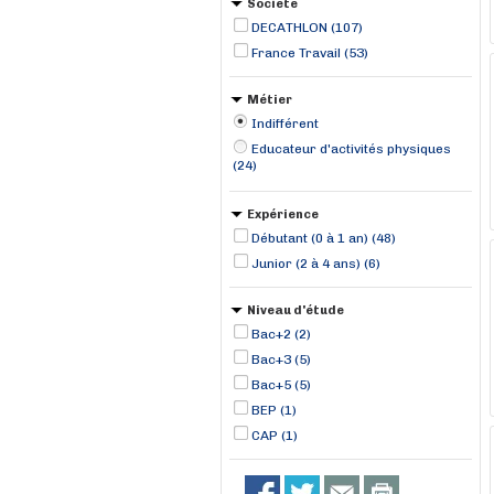
Société
DECATHLON (107)
France Travail (53)
Métier
Indifférent
Educateur d'activités physiques
(24)
Expérience
Débutant (0 à 1 an) (48)
Junior (2 à 4 ans) (6)
Niveau d'étude
Bac+2 (2)
Bac+3 (5)
Bac+5 (5)
BEP (1)
CAP (1)