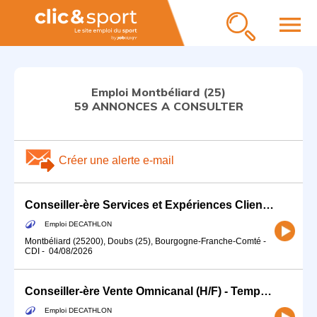
menu
Emploi Montbéliard (25)
59 ANNONCES A CONSULTER
Créer une alerte e-mail
Conseiller-ère Services et Expériences Client (H/F) - Temps partiel
Emploi DECATHLON
Montbéliard (25200), Doubs (25), Bourgogne-Franche-Comté
-
CDI
-
04/08/2026
Conseiller-ère Vente Omnicanal (H/F) - Temps partiel
Emploi DECATHLON