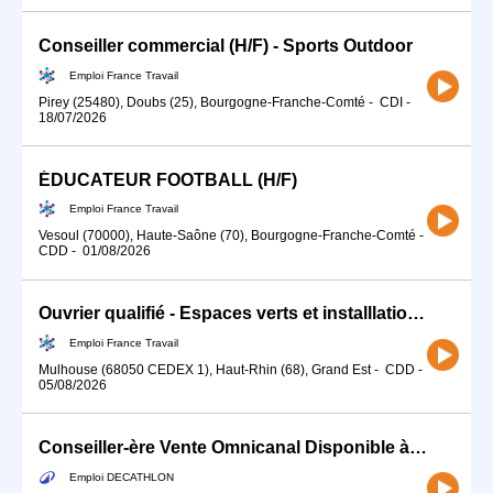
Conseiller commercial (H/F) - Sports Outdoor
Emploi France Travail
Pirey (25480), Doubs (25), Bourgogne-Franche-Comté
-
CDI
-
18/07/2026
ÉDUCATEUR FOOTBALL (H/F)
Emploi France Travail
Vesoul (70000), Haute-Saône (70), Bourgogne-Franche-Comté
-
CDD
-
01/08/2026
Ouvrier qualifié - Espaces verts et installlations sportives. (H/F)
Emploi France Travail
Mulhouse (68050 CEDEX 1), Haut-Rhin (68), Grand Est
-
CDD
-
05/08/2026
Conseiller-ère Vente Omnicanal Disponible à partir du 17 Août (H/F)
Emploi DECATHLON