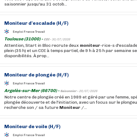
saisonnier jusqu'au 31 octob...
Moniteur
d'escalade (H/F)
Emploi France Travail
Toulouse (31000) -
CDI -
30/07/2026
Attention, Start in Bloc recrute deux
moniteur
-rice-s d'escalade
plein (35 h) et un CDI à temps partiel, de 9 h à 25 h par semaine selo
disponibilités. À prop...
Moniteur
de plongée (H/F)
Emploi France Travail
Argelès-sur-Mer (66700) -
Saisonnier -
20/07/2026
Notre centre de plongée créé en 1989 et géré par une femme, spéc
plongée découverte et de l'initiation, avec un focus sur le plonge
recherche son / sa future
Moniteur
/...
Moniteur
de voile (H/F)
Emploi France Travail