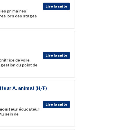
Lire la suite
coles primaires
ires lors des stages
Lire la suite
nitrice de voile.
gestion du point de
iteur
A. animat (H/F)
Lire la suite
moniteur
éducateur
Au sein de