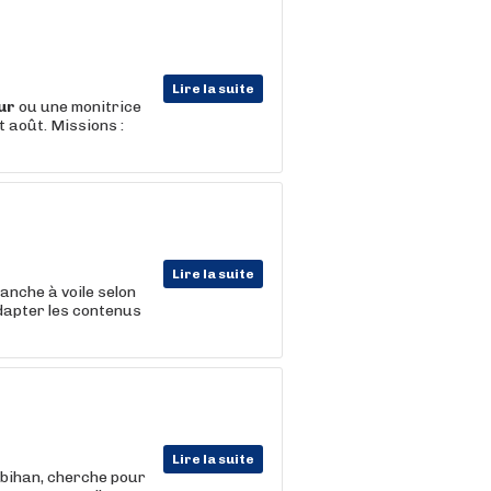
Lire la suite
ur
ou une monitrice
t août. Missions :
Lire la suite
anche à voile selon
Adapter les contenus
Lire la suite
orbihan, cherche pour