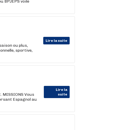
ou BPJEPS voile
Lire la suite
saison ou plus,
nnelle, sportive,
Lire la
ent. MISSIONS Vous
suite
versant Espagnol au