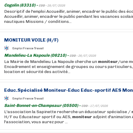
Cogolin (83310) -
CDD -
28/07/2026
Descriptif de l'emploi Accueillir, animer, encadrer le public des é
Accueillir, animer, encadrer le public pendant les vacances scola
nautiques Missions / conditions...
MONITEUR
VOILE (H/F)
Emploi France Travail
Mandelieu-La Napoule (06210) -
CDD -
26/07/2026
La Mairie de Mandelieu La Napoule cherche un
moniteur
/une mo
Encadrement et enseignement de groupes ou cours particuliers, 
location et sécurité des activité...
Educ.Spécialisé
Moniteur
-Educ Educ-sportif AES
Mon
Emploi France Travail
Saint-Bonnet-en-Champsaur (05500) -
CDD -
17/07/2026
L'association la Sapinette recherche un éducateur spécialise /
H/F ou Educateur sportif ou AES,
moniteur
adjoint d'animation 
l'association, vous aurez pour ...