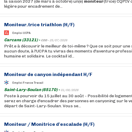
la saison 2027 (de mars à octobre) un(e)
moniteur
(trice) CQPIV 
légère pour encadrement de...
Moniteur
.trice triathlon (H/F)
Emploi UCPA
Carcans (33121) -
CDD -
25/07/2026
Prêt.e à découvrir le meilleur de toi-même ? Que ce soit pour une 
aucun doute, à l'UCPA tu vivras des moments d'aventure professio
humaine et solidaire. Le cocktail id...
Moniteur
de canyon indépendant H/F
Emploi France Travail
Saint-Lary-Soulan (65170) -
01/08/2026
Poste à pourvoir du 15 juillet au 30 août - Possibilité de logem
serez en charge d'encadrer des personnes en canyoning sur le 
départ de Saint-Lary-Soulan. Vous se...
Moniteur
/ Monitrice d'escalade (H/F)