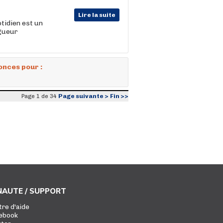
Lire la suite
otidien est un
igueur
onces pour :
Page suivante >
Fin >>
Page 1 de 34
AUTE / SUPPORT
tre d'aide
ebook