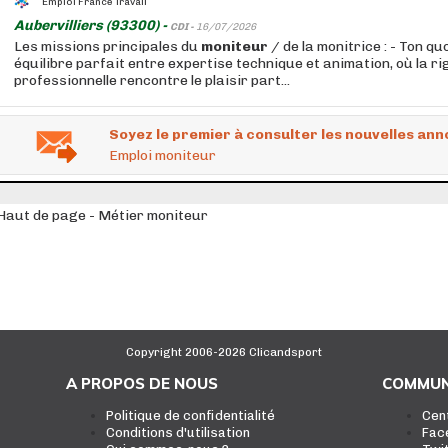
Emploi France Travail
Aubervilliers (93300) -
CDI -
16/07/2026
Les missions principales du
moniteur
/ de la monitrice : - Ton qu
équilibre parfait entre expertise technique et animation, où la r
professionnelle rencontre le plaisir part...
Soyez le premier à consulter les nouvelles ann
Emploi moniteur
Haut de page - Métier moniteur
Copyright 2006-2026 Clicandsport
A PROPOS DE NOUS
COMMUN
Politique de confidentialité
Cen
Conditions d'utilisation
Fac