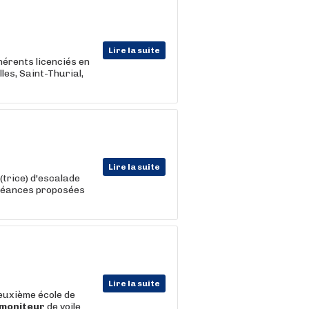
Lire la suite
dhérents licenciés en
les, Saint-Thurial,
Lire la suite
(trice) d'escalade
 séances proposées
Lire la suite
deuxième école de
moniteur
de voile