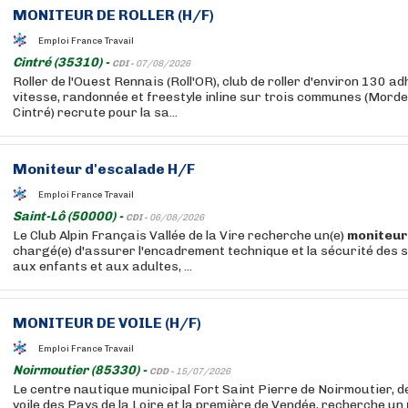
MONITEUR
DE ROLLER (H/F)
Emploi France Travail
Cintré (35310) -
CDI -
07/08/2026
Roller de l'Ouest Rennais (Roll'OR), club de roller d'environ 130 a
vitesse, randonnée et freestyle inline sur trois communes (Mordel
Cintré) recrute pour la sa...
Moniteur
d'escalade H/F
Emploi France Travail
Saint-Lô (50000) -
CDI -
06/08/2026
Le Club Alpin Français Vallée de la Vire recherche un(e)
moniteur
chargé(e) d'assurer l'encadrement technique et la sécurité des
aux enfants et aux adultes, ...
MONITEUR
DE VOILE (H/F)
Emploi France Travail
Noirmoutier (85330) -
CDD -
15/07/2026
Le centre nautique municipal Fort Saint Pierre de Noirmoutier, 
voile des Pays de la Loire et la première de Vendée, recherche un