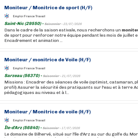
Moniteur
/ Monitrice de sport (H/F)
Emploi France Travail
Saint-Nic (29550) -
Saisonnier -
23/07/2026
Dans le cadre de la saison estivale, nous recherchons un
monite
de sport pour renforcer notre équipe pendant les mois de juillet e
Encadrement et animation ...
Moniteur
/ monitrice de Voile (H/F)
Emploi France Travail
Sarzeau (56370) -
Saisonnier -
21/07/2026
Missions : Encadrer des séances de voile (optimist, catamaran, pl
profil) Assurer la sécurité des pratiquants sur l'eau et à terre 
pédagogiques au niveau et à l...
Moniteur
/ Monitrice de voile (H/F)
Emploi France Travail
Île-d'Arz (56840) -
Saisonnier -
17/07/2026
Le domaine de Bilhervé, situé sur l'île d'Arz au cur du golfe du M