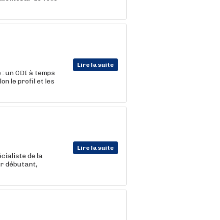
Lire la suite
 : un CDI à temps
n le profil et les
Lire la suite
ialiste de la
ur débutant,