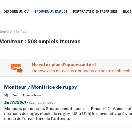
DEPOSER UN CV
TROUVER UN EMPLOI
PORTRAITS D'ENTREPRISES
BLOG
>
Emploi
Moniteur
Moniteur : 508 emplois trouvés
Ne ratez plus d'opportunités !
Recevez les nouvelles annonces de cette recherche
Moniteur
/ Monitrice de rugby
Emploi France Travail
Eu (76260) -
CDD -
10/07/2026
Missions principales Encadrement sportif - Priorité 1 : Animer e
séances de rugby (école de rugby- U8 à U14) le mercredi après-mid
cadre de l'ouverture de l'antenne,...