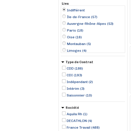
Lieu
Indifférent
Île-de-France (57)
Auvergne-Rhône-Alpes (53)
Paris (18)
Oise (16)
Montauban (5)
Limoges (4)
Aix-en-Provence (3)
Type de Contrat
Bastia (3)
CDD (186)
Brest (3)
CDI (193)
Chamant (3)
Indépendant (2)
Cherbourg (3)
Intérim (3)
Clermont-Ferrand (3)
Saisonnier (10)
Lorient (3)
Paris (3)
Société
Aquila Rh (1)
DECATHLON (4)
France Travail (488)