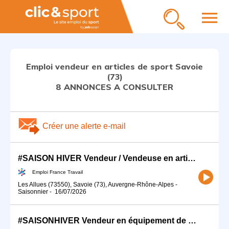
menu
Emploi vendeur en articles de sport Savoie
(73)
8 ANNONCES A CONSULTER
Créer une alerte e-mail
#SAISON HIVER Vendeur / Vendeuse en articles de sport (H/F)
Emploi France Travail
Les Allues (73550), Savoie (73), Auvergne-Rhône-Alpes
-
Saisonnier
-
16/07/2026
#SAISONHIVER Vendeur en équipement de sport (H/F)